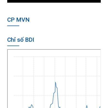
CP MVN
Chỉ số BDI