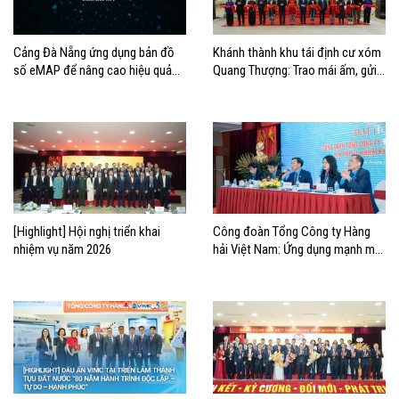
Cảng Đà Nẵng ứng dụng bản đồ
Khánh thành khu tái định cư xóm
số eMAP để nâng cao hiệu quả
Quang Thượng: Trao mái ấm, gửi
vận hành
niềm tin đầu Xuân
[Highlight] Hội nghị triển khai
Công đoàn Tổng Công ty Hàng
nhiệm vụ năm 2026
hải Việt Nam: Ứng dụng mạnh mẽ
chuyển đổi số trong hoạt động
công đoàn