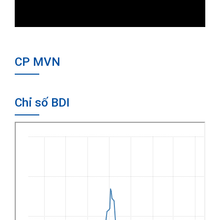
CP MVN
Chỉ số BDI