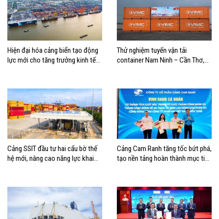
Hiện đại hóa cảng biển tạo động
Thử nghiệm tuyến vận tải
lực mới cho tăng trưởng kinh tế
container Nam Ninh – Cần Thơ,
Hải Phòng
mở thêm hướng kết nối logistics
cho ĐBSCL
Cảng SSIT đầu tư hai cẩu bờ thế
Cảng Cam Ranh tăng tốc bứt phá,
hệ mới, nâng cao năng lực khai
tạo nền tảng hoàn thành mục tiêu
thác cảng
tăng trưởng năm 2026