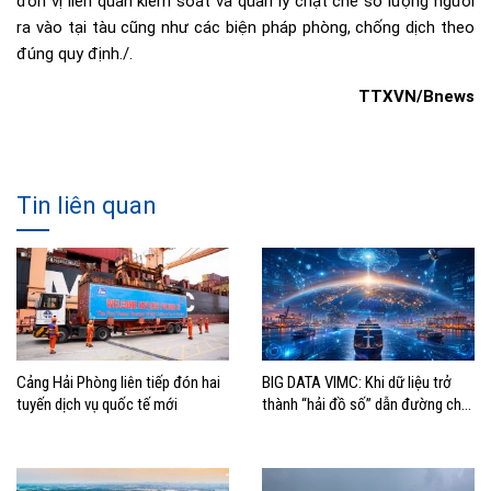
đơn vị liên quan kiểm soát và quản lý chặt chẽ số lượng người
ra vào tại tàu cũng như các biện pháp phòng, chống dịch theo
đúng quy định./.
TTXVN/Bnews
Tin liên quan
Cảng Hải Phòng liên tiếp đón hai
BIG DATA VIMC: Khi dữ liệu trở
tuyến dịch vụ quốc tế mới
thành “hải đồ số” dẫn đường cho
doanh nghiệp hàng hải