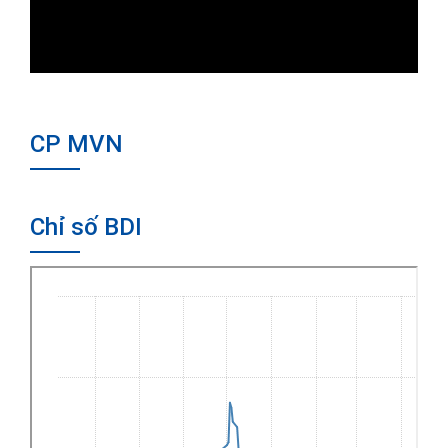
CP MVN
Chỉ số BDI