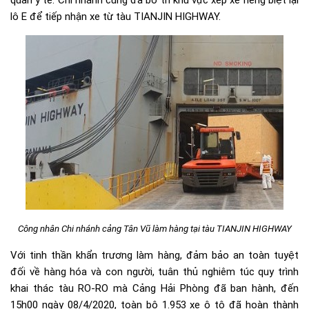
quan y tế. Chi nhánh cũng đã bố trí khu vực xếp xe riêng biệt lại
lô E để tiếp nhận xe từ tàu TIANJIN HIGHWAY.
Công nhân Chi nhánh cảng Tân Vũ làm hàng tại tàu TIANJIN HIGHWAY
Với tinh thần khẩn trương làm hàng, đảm bảo an toàn tuyệt
đối về hàng hóa và con người, tuân thủ nghiêm túc quy trình
khai thác tàu RO-RO mà Cảng Hải Phòng đã ban hành, đến
15h00 ngày 08/4/2020, toàn bộ 1.953 xe ô tô đã hoàn thành