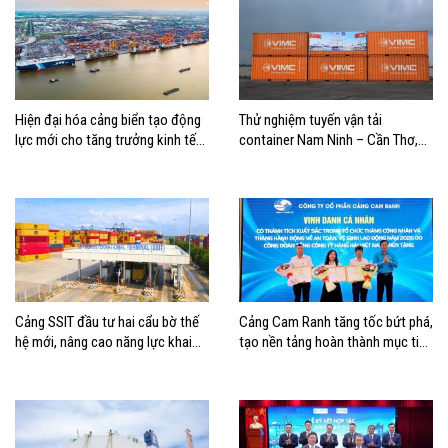
Hiện đại hóa cảng biển tạo động
Thử nghiệm tuyến vận tải
lực mới cho tăng trưởng kinh tế
container Nam Ninh – Cần Thơ,
Hải Phòng
mở thêm hướng kết nối logistics
cho ĐBSCL
Cảng SSIT đầu tư hai cẩu bờ thế
Cảng Cam Ranh tăng tốc bứt phá,
hệ mới, nâng cao năng lực khai
tạo nền tảng hoàn thành mục tiêu
thác cảng
tăng trưởng năm 2026