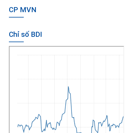
CP MVN
Chỉ số BDI