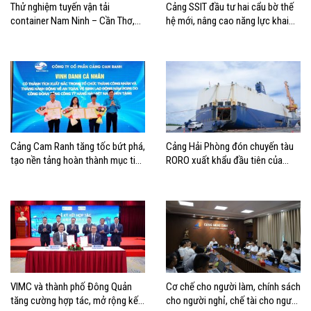
Thử nghiệm tuyến vận tải
Cảng SSIT đầu tư hai cẩu bờ thế
container Nam Ninh – Cần Thơ,
hệ mới, nâng cao năng lực khai
mở thêm hướng kết nối logistics
thác cảng
cho ĐBSCL
Cảng Cam Ranh tăng tốc bứt phá,
Cảng Hải Phòng đón chuyến tàu
tạo nền tảng hoàn thành mục tiêu
RORO xuất khẩu đầu tiên của
tăng trưởng năm 2026
Hyundai Glovis
VIMC và thành phố Đông Quản
Cơ chế cho người làm, chính sách
tăng cường hợp tác, mở rộng kết
cho người nghỉ, chế tài cho người