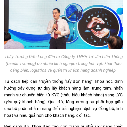
Thầy Trương Đức Long đến từ Công ty TNHH Tư vấn Liên Thông
(Leads Training) có nhiều kinh nghiệm trong lĩnh vực khai thác
cảng biển, logistics và quản trị khách hàng doanh nghiệp.
Từ cách tiếp cận truyền thống “lấy đơn hàng”, khóa học định
hướng xây dựng tư duy lấy khách hàng làm trung tâm, nhấn
mạnh sự chuyển biến từ KYC (thấu hiểu khách hàng) sang LYC
(yêu quý khách hàng). Qua đó, tăng cường sự phối hợp giữa
các bộ phận nhằm mang đến trải nghiệm dịch vụ đồng bộ, linh
hoạt và hiệu quả hơn cho khách hàng, đối tác.
Bên cạnh đó, khóa đào tạo còn trang bị nhiều kỹ năng thiết