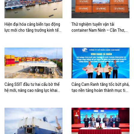
Hiện đại hóa cảng biển tạo động
Thử nghiệm tuyến vận tải
lực mới cho tăng trưởng kinh tế
container Nam Ninh – Cần Thơ,
Hải Phòng
mở thêm hướng kết nối logistics
cho ĐBSCL
Cảng SSIT đầu tư hai cẩu bờ thế
Cảng Cam Ranh tăng tốc bứt phá,
hệ mới, nâng cao năng lực khai
tạo nền tảng hoàn thành mục tiêu
thác cảng
tăng trưởng năm 2026