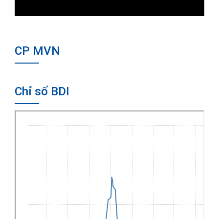
CP MVN
Chỉ số BDI