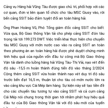
Cảng vụ Hàng hải Vũng Tàu được giao chủ trì, phối hợp với các
cơ quan, đơn vị liên quan tổ chức cho tàu MSC Giusy vào, rời
bến cảng SSIT bảo đảm tuyệt đối an toàn hàng hải.
Ông Phan Hoàng Vũ, Phó Tổng giám đốc cảng SSIT cho biết:
Vừa qua, Bộ Giao thông Vận tải cho phép cảng SSIT đón tàu
trọng tải tới 199.273 DWT. Việc triển khai thực hiện cho chuyến
tàu MSC Giusy với mớn nước cao vào ra cảng SSIT an toàn
theo phương án an toàn hàng hải được phê duyệt chứng minh
tính hiệu quả của nguồn vốn đầu tư công mà Bộ Giao thông
Vận tải dành cho luồng hàng hải Vũng Tàu-Thị Vải, nạo vét đến
độ sâu -15,5 m hoàn thành đúng tiến độ vào tháng 2/2024.
Cộng thêm cảng SSIT vừa hoàn thành nạo vét duy trì độ sâu
trước bến đạt 16,5 m, thuận lợi cho tàu có mớn nước lớn ra
vào cảng khu vực Cái Mép làm hàng. Sự kiện này sẽ tạo tiền đề
cho các chuyến tàu tương tự vào cảng SSIT và cả cụm cảng
Cái Mép nói chung trong thời gian tới nhằm phát huy hiệu quả
đầu tư của Bộ Giao thông Vận tải với độ sâu mới của tuyến