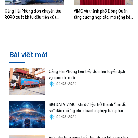
Cảng Hải Phòng đón chuyến tàu
VIMC và thành phố Đông Quản
RORO xuất khẩu đầu tiên của
tăng cường hợp tác, mở rộng kết
Hyundai Glovis
nối logistics và thương mại Việt
Nam – Trung Quốc
Bài viết mới
Cảng Hải Phòng liên tiếp đón hai tuyến dịch
vụ quốc tế mới
06/08/2026
BIG DATA VIMC: Khi dữ liệu trở thành “hải đồ
số” dẫn đường cho doanh nghiệp hàng hải
06/08/2026
Hiện đại hóa cảng biển tạo động lực mới cho