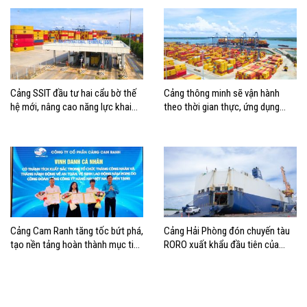
Cảng SSIT đầu tư hai cẩu bờ thế
Cảng thông minh sẽ vận hành
hệ mới, nâng cao năng lực khai
theo thời gian thực, ứng dụng
thác cảng
mạnh AI và tự động hóa
Cảng Cam Ranh tăng tốc bứt phá,
Cảng Hải Phòng đón chuyến tàu
tạo nền tảng hoàn thành mục tiêu
RORO xuất khẩu đầu tiên của
tăng trưởng năm 2026
Hyundai Glovis