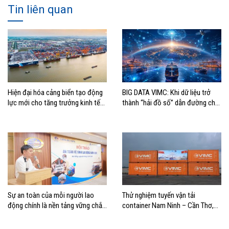
Tin liên quan
Hiện đại hóa cảng biển tạo động
BIG DATA VIMC: Khi dữ liệu trở
lực mới cho tăng trưởng kinh tế
thành “hải đồ số” dẫn đường cho
Hải Phòng
doanh nghiệp hàng hải
Sự an toàn của mỗi người lao
Thử nghiệm tuyến vận tải
động chính là nền tảng vững chắc
container Nam Ninh – Cần Thơ,
tạo nên thành công của Cảng Đà
mở thêm hướng kết nối logistics
Nẵng
cho ĐBSCL