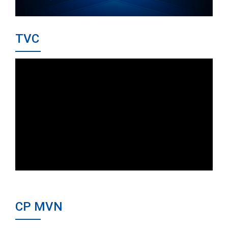
TVC
CP MVN