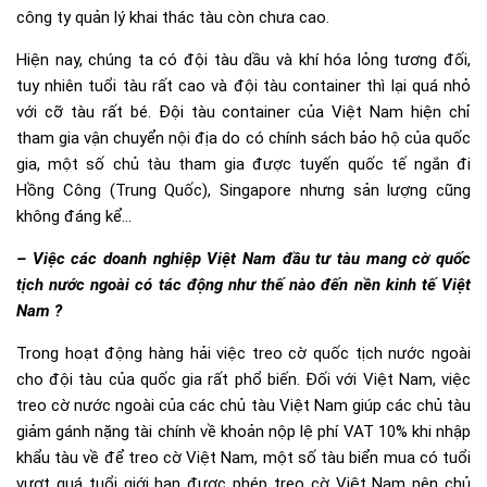
công ty quản lý khai thác tàu còn chưa cao.
Hiện nay, chúng ta có đội tàu dầu và khí hóa lỏng tương đối,
tuy nhiên tuổi tàu rất cao và đội tàu container thì lại quá nhỏ
với cỡ tàu rất bé. Đội tàu container của Việt Nam hiện chỉ
tham gia vận chuyển nội địa do có chính sách bảo hộ của quốc
gia, một số chủ tàu tham gia được tuyến quốc tế ngắn đi
Hồng Công (Trung Quốc), Singapore nhưng sản lượng cũng
không đáng kể…
– Việc các doanh nghiệp Việt Nam đầu tư tàu mang cờ quốc
tịch nước ngoài có tác động như thế nào đến nền kinh tế Việt
Nam ?
Trong hoạt động hàng hải việc treo cờ quốc tịch nước ngoài
cho đội tàu của quốc gia rất phổ biến. Đối với Việt Nam, việc
treo cờ nước ngoài của các chủ tàu Việt Nam giúp các chủ tàu
giảm gánh nặng tài chính về khoản nộp lệ phí VAT 10% khi nhập
khẩu tàu về để treo cờ Việt Nam, một số tàu biển mua có tuổi
vượt quá tuổi giới hạn được phép treo cờ Việt Nam nên chủ