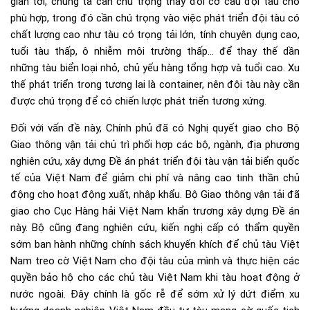
gian tới, chúng ta cần chú trọng thay đổi cơ cấu đội tàu cho
phù hợp, trong đó cần chú trọng vào việc phát triển đội tàu có
chất lượng cao như tàu có trọng tải lớn, tính chuyên dụng cao,
tuổi tàu thấp, ô nhiễm môi trường thấp… để thay thế dần
những tàu biển loại nhỏ, chủ yếu hàng tổng hợp và tuổi cao. Xu
thế phát triển trong tương lai là container, nên đội tàu này cần
được chú trọng để có chiến lược phát triển tương xứng.
Đối với vấn đề này, Chính phủ đã có Nghị quyết giao cho Bộ
Giao thông vận tải chủ trì phối hợp các bộ, ngành, địa phương
nghiên cứu, xây dựng Đề án phát triển đội tàu vận tải biển quốc
tế của Việt Nam để giảm chi phí và nâng cao tinh thần chủ
động cho hoạt động xuất, nhập khẩu. Bộ Giao thông vận tải đã
giao cho Cục Hàng hải Việt Nam khẩn trương xây dựng Đề án
này. Bộ cũng đang nghiên cứu, kiến nghị cấp có thẩm quyền
sớm ban hành những chính sách khuyến khích để chủ tàu Việt
Nam treo cờ Việt Nam cho đội tàu của mình và thực hiện các
quyền bảo hộ cho các chủ tàu Việt Nam khi tàu hoạt động ở
nước ngoài. Đây chính là gốc rễ để sớm xử lý dứt điểm xu