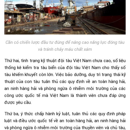
Cần có chiến lược đầu tư đúng để nâng cao năng lực đóng tàu
và tránh chảy máu chất xám
Thứ hai, tình trạng kỹ thuật đội tàu Việt Nam chưa cao, số liệu
thống kê kiểm tra tàu biển của đội tàu Việt Nam cho thấy số
tàu khiếm khuyết còn lớn. Việc bảo dưỡng, duy trì trạng thái kỹ
thuật của con tàu tuân thủ các quy định về an toàn hàng hải,
an ninh hàng hải và phòng ngừa ô nhiễm môi trường của các
công ước quốc tế mà Việt Nam là thành viên chưa đáp ứng
được yêu cầu.
Thứ ba, ý thức chấp hành kỷ luật, tuân thủ các quy định pháp
luật và điều ước quốc tế về an toàn hàng hải, an ninh hàng hải
và phòng ngừa ô nhiễm môi trường của thuyền viên và chủ tàu,