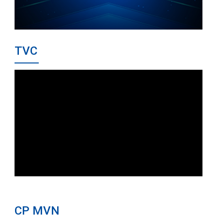
TVC
CP MVN