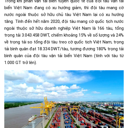
Trong khi phần vận tải biển tuyến quốc tế của đội tàu vận tải
biển Việt Nam đang có xu hướng giảm, thì đội tàu mang cờ
nước ngoài thuộc sở hữu chủ tàu Việt Nam lại có xu hướng
tăng. Tính đến hết năm 2020, đội tàu mang cờ quốc tịch nước
ngoài thuộc sở hữu doanh nghiệp Việt Nam là 166 tàu, tổng
trọng tải 3.043.458 DWT, chiếm khoảng 15% về số lượng và 24%
về trọng tải so tổng đội tàu treo cờ quốc tịch Việt Nam; trọng
tải bình quân đạt 18.334 DWT/tàu, tương đương 180% trọng tải
bình quân của đội tàu vận tải biển Việt Nam (tính với tàu từ
1.000 GT trở lên).