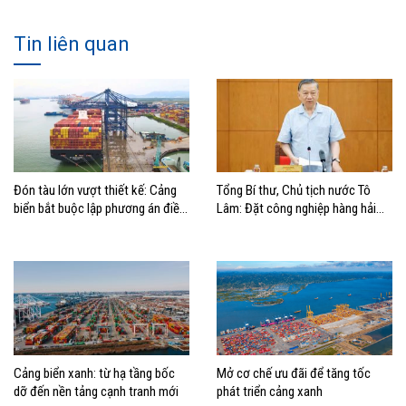
Tin liên quan
Đón tàu lớn vượt thiết kế: Cảng
Tổng Bí thư, Chủ tịch nước Tô
biển bắt buộc lập phương án điều
Lâm: Đặt công nghiệp hàng hải
động, đánh giá rủi ro
đúng vị trí trong chiến lược xây
dựng Việt Nam trở thành quốc gia
biển mạnh
Cảng biển xanh: từ hạ tầng bốc
Mở cơ chế ưu đãi để tăng tốc
dỡ đến nền tảng cạnh tranh mới
phát triển cảng xanh