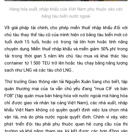
Hàng hóa xuất, nhập khẩu của Việt Nam phụ thuộc vào các
hãng tàu biển nước ngoài
Về giải pháp tài chính, cho phép miễn thuế nhập khẩu đối với
chủ tàu thay thế tàu cũ của mình hiện có bằng tàu biển mới có
tuổi dưới 15 tuổi, hoặc có trọng tải lớn hơn hoặc tính năng
chuyên dụng. Miễn thuế nhập khẩu và miễn giảm 50% phí trọng
tải trong thời gian 5 năm khi chủ tàu mua và khai thác tàu
container từ 1.500 TEU trở lên hoặc tàu chạy bằng năng lượng
sạch như LNG và các tàu chở LNG…
Thứ trưởng Giao thông vận tải Nguyễn Xuân Sang cho biết, tập
quán thương mại của ta vẫn chủ yếu đang “mua CIF và bán
FOB” (tập quán mua bán hàng hóa với nước ngoài mà hàng hóa
chỉ được giao và nhận tại cảng Việt Nam), các nhà xuất, nhập
khẩu Việt Nam không có quyền quyết định việc lựa chọn nhà
vận tải, mà do phía nước ngoài quyết định. Chính vì vậy, việc
phát triển đội tàu phải phụ thuộc quan hệ cung cầu của thị
trường và khả năng tham gia, ký kết được các hợp đồng vận