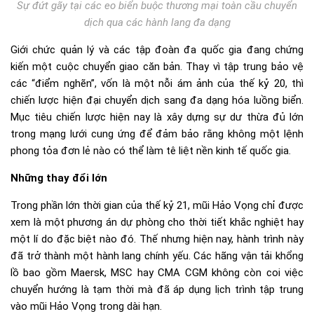
Sự đứt gãy tại các eo biển buộc thương mại toàn cầu chuyển
dịch qua các hành lang đa dạng
Giới chức quản lý và các tập đoàn đa quốc gia đang chứng
kiến một cuộc chuyển giao căn bản. Thay vì tập trung bảo vệ
các “điểm nghẽn”, vốn là một nỗi ám ảnh của thế kỷ 20, thì
chiến lược hiện đại chuyển dịch sang đa dạng hóa luồng biển.
Mục tiêu chiến lược hiện nay là xây dựng sự dư thừa đủ lớn
trong mạng lưới cung ứng để đảm bảo rằng không một lệnh
phong tỏa đơn lẻ nào có thể làm tê liệt nền kinh tế quốc gia.
Những thay đổi lớn
Trong phần lớn thời gian của thế kỷ 21, mũi Hảo Vọng chỉ được
xem là một phương án dự phòng cho thời tiết khắc nghiệt hay
một lí do đặc biệt nào đó. Thế nhưng hiện nay, hành trình này
đã trở thành một hành lang chính yếu. Các hãng vận tải khổng
lồ bao gồm Maersk, MSC hay CMA CGM không còn coi việc
chuyển hướng là tạm thời mà đã áp dụng lịch trình tập trung
vào mũi Hảo Vọng trong dài hạn.