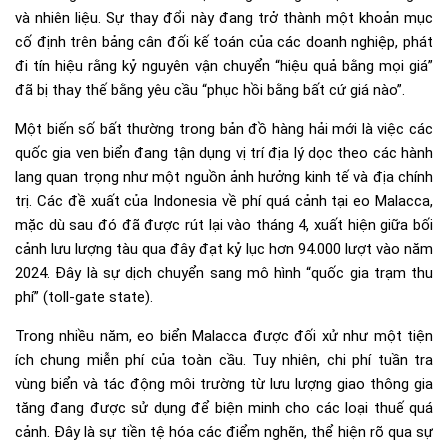
và nhiên liệu. Sự thay đổi này đang trở thành một khoản mục
cố định trên bảng cân đối kế toán của các doanh nghiệp, phát
đi tín hiệu rằng kỷ nguyên vận chuyển “hiệu quả bằng mọi giá”
đã bị thay thế bằng yêu cầu “phục hồi bằng bất cứ giá nào”.
Một biến số bất thường trong bản đồ hàng hải mới là việc các
quốc gia ven biển đang tận dụng vị trí địa lý dọc theo các hành
lang quan trọng như một nguồn ảnh hưởng kinh tế và địa chính
trị. Các đề xuất của Indonesia về phí quá cảnh tại eo Malacca,
mặc dù sau đó đã được rút lại vào tháng 4, xuất hiện giữa bối
cảnh lưu lượng tàu qua đây đạt kỷ lục hơn 94.000 lượt vào năm
2024. Đây là sự dịch chuyển sang mô hình “quốc gia trạm thu
phí” (toll-gate state).
Trong nhiều năm, eo biển Malacca được đối xử như một tiện
ích chung miễn phí của toàn cầu. Tuy nhiên, chi phí tuần tra
vùng biển và tác động môi trường từ lưu lượng giao thông gia
tăng đang được sử dụng để biện minh cho các loại thuế quá
cảnh. Đây là sự tiền tệ hóa các điểm nghẽn, thể hiện rõ qua sự