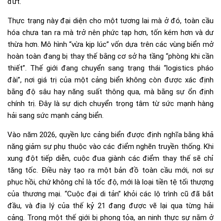
đứt.
Thực trạng này đại diện cho một tương lai mà ở đó, toàn cầu
hóa chưa tan ra mà trở nên phức tạp hơn, tốn kém hơn và dư
thừa hơn. Mô hình “vừa kịp lúc” vốn dựa trên các vùng biển mở
hoàn toàn đang bị thay thế bằng cơ sở hạ tầng “phòng khi cần
thiết”. Thế giới đang chuyển sang trạng thái “logistics pháo
đài”, nơi giá trị của một cảng biển không còn được xác định
bằng độ sâu hay năng suất thông qua, mà bằng sự ổn định
chính trị. Đây là sự dịch chuyển trọng tâm từ sức mạnh hàng
hải sang sức mạnh cảng biển.
Vào năm 2026, quyền lực cảng biển được định nghĩa bằng khả
năng giảm sự phụ thuộc vào các điểm nghẽn truyền thống. Khi
xung đột tiếp diễn, cuộc đua giành các điểm thay thế sẽ chỉ
tăng tốc. Điều này tạo ra một bản đồ toàn cầu mới, nơi sự
phục hồi, chứ không chỉ là tốc độ, mới là loại tiền tệ tối thượng
của thương mại. “Cuộc đại di tản” khỏi các lộ trình cũ đã bắt
đầu, và địa lý của thế kỷ 21 đang được vẽ lại qua từng hải
cảng. Trong một thế giới bị phong tỏa, an ninh thực sự nằm ở