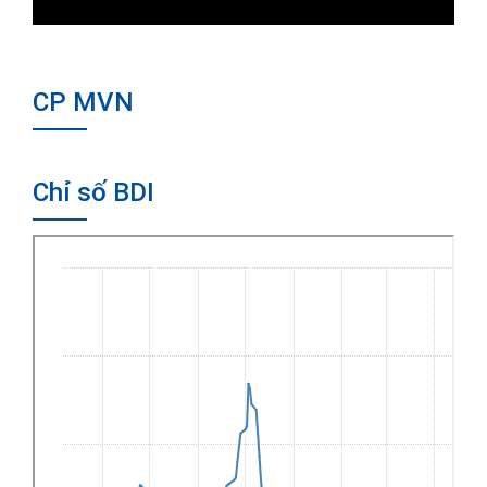
CP MVN
Chỉ số BDI