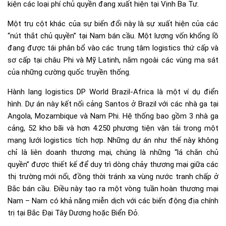
kiện các loại phí chủ quyền đang xuất hiện tại Vịnh Ba Tư.
Một trụ cột khác của sự biến đổi này là sự xuất hiện của các
“nút thắt chủ quyền” tại Nam bán cầu. Một lượng vốn khổng lồ
đang được tái phân bổ vào các trung tâm logistics thứ cấp và
sơ cấp tại châu Phi và Mỹ Latinh, nằm ngoài các vùng ma sát
của những cường quốc truyền thống.
Hành lang logistics DP World Brazil-Africa là một ví dụ điển
hình. Dự án này kết nối cảng Santos ở Brazil với các nhà ga tại
Angola, Mozambique và Nam Phi. Hệ thống bao gồm 3 nhà ga
cảng, 52 kho bãi và hơn 4.250 phương tiện vận tải trong một
mạng lưới logistics tích hợp. Những dự án như thế này không
chỉ là liên doanh thương mại, chúng là những “lá chắn chủ
quyền” được thiết kế để duy trì dòng chảy thương mại giữa các
thị trường mới nổi, đồng thời tránh xa vùng nước tranh chấp ở
Bắc bán cầu. Điều này tạo ra một vòng tuần hoàn thương mại
Nam – Nam có khả năng miễn dịch với các biến động địa chính
trị tại Bắc Đại Tây Dương hoặc Biển Đỏ.