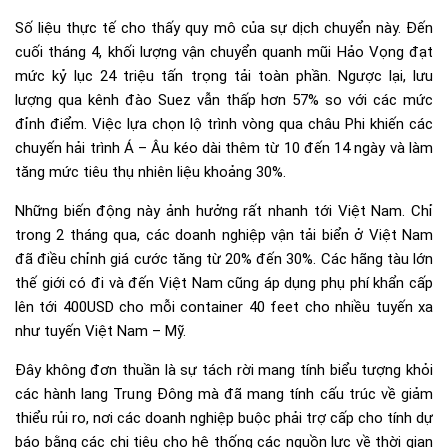
Số liệu thực tế cho thấy quy mô của sự dịch chuyển này. Đến
cuối tháng 4, khối lượng vận chuyển quanh mũi Hảo Vọng đạt
mức kỷ lục 24 triệu tấn trọng tải toàn phần. Ngược lại, lưu
lượng qua kênh đào Suez vẫn thấp hơn 57% so với các mức
đỉnh điểm. Việc lựa chọn lộ trình vòng qua châu Phi khiến các
chuyến hải trình Á – Âu kéo dài thêm từ 10 đến 14 ngày và làm
tăng mức tiêu thụ nhiên liệu khoảng 30%.
Những biến động này ảnh hưởng rất nhanh tới Việt Nam. Chỉ
trong 2 tháng qua, các doanh nghiệp vận tải biển ở Việt Nam
đã điều chỉnh giá cước tăng từ 20% đến 30%. Các hãng tàu lớn
thế giới có đi và đến Việt Nam cũng áp dụng phụ phí khẩn cấp
lên tới 400USD cho mỗi container 40 feet cho nhiều tuyến xa
như tuyến Việt Nam – Mỹ.
Đây không đơn thuần là sự tách rời mang tính biểu tượng khỏi
các hành lang Trung Đông mà đã mang tính cấu trúc về giảm
thiểu rủi ro, nơi các doanh nghiệp buộc phải trợ cấp cho tính dự
báo bằng các chi tiêu cho hệ thống các nguồn lực về thời gian