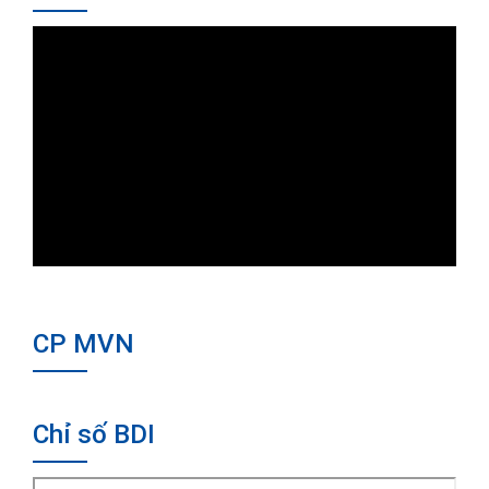
CP MVN
Chỉ số BDI