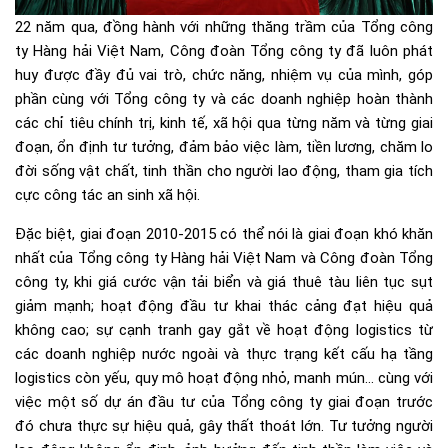
22 năm qua, đồng hành với những thăng trầm của Tổng công
ty Hàng hải Việt Nam, Công đoàn Tổng công ty đã luôn phát
huy được đầy đủ vai trò, chức năng, nhiệm vụ của mình, góp
phần cùng với Tổng công ty và các doanh nghiệp hoàn thành
các chỉ tiêu chính trị, kinh tế, xã hội qua từng năm và từng giai
đoạn, ổn định tư tưởng, đảm bảo việc làm, tiền lương, chăm lo
đời sống vật chất, tinh thần cho người lao động, tham gia tích
cực công tác an sinh xã hội.
Đặc biệt, giai đoạn 2010-2015 có thể nói là giai đoạn khó khăn
nhất của Tổng công ty Hàng hải Việt Nam và Công đoàn Tổng
công ty, khi giá cước vận tải biển và giá thuê tàu liên tục sụt
giảm mạnh; hoạt động đầu tư khai thác cảng đạt hiệu quả
không cao; sự cạnh tranh gay gắt về hoạt động logistics từ
các doanh nghiệp nước ngoài và thực trạng kết cấu hạ tầng
logistics còn yếu, quy mô hoạt động nhỏ, manh mún… cùng với
việc một số dự án đầu tư của Tổng công ty giai đoạn trước
đó chưa thực sự hiệu quả, gây thất thoát lớn. Tư tưởng người