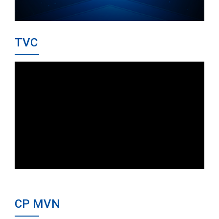
TVC
CP MVN