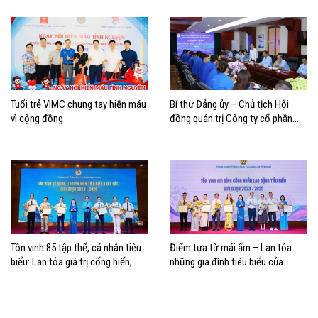
Tuổi trẻ VIMC chung tay hiến máu
Bí thư Đảng ủy – Chủ tịch Hội
vì cộng đồng
đồng quản trị Công ty cổ phần
Cảng Hải Phòng đối thoại với cán
bộ, đoàn viên, thanh niên năm
2026
Tôn vinh 85 tập thể, cá nhân tiêu
Điểm tựa từ mái ấm – Lan tỏa
biểu: Lan tỏa giá trị cống hiến,
những gia đình tiêu biểu của
khơi dậy khát vọng phát triển
người lao động ngành Hàng hải
trong người lao động Hàng hải