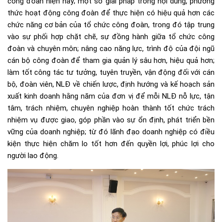
công đoàn hiện nay; một số giải pháp trong nội dung, phương
thức hoạt động công đoàn để thực hiện có hiệu quả hơn các
chức năng cơ bản của tổ chức công đoàn, trong đó tập trung
vào sự phối hợp chặt chẽ, sự đồng hành giữa tổ chức công
đoàn và chuyên môn; nâng cao năng lực, trình độ của đội ngũ
cán bộ công đoàn để tham gia quản lý sâu hơn, hiệu quả hơn;
làm tốt công tác tư tưởng, tuyên truyền, vận động đối với cán
bộ, đoàn viên, NLĐ về chiến lược, định hướng và kế hoạch sản
xuất kinh doanh hằng năm của đơn vị để mỗi NLĐ nỗ lực, tận
tâm, trách nhiệm, chuyên nghiệp hoàn thành tốt chức trách
nhiệm vụ được giao, góp phần vào sự ổn định, phát triển bền
vững của doanh nghiệp; từ đó lãnh đạo doanh nghiệp có điều
kiện thực hiện chăm lo tốt hơn đến quyền lợi, phúc lợi cho
người lao động.