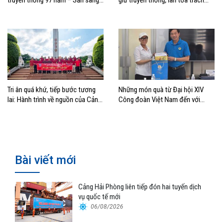
bước vào kỷ nguyên mới
nhiệm
Tri ân quá khứ, tiếp bước tương
Những món quà từ Đại hội XIV
lai: Hành trình về nguồn của Cảng
Công đoàn Việt Nam đến với
Sài Gòn và Cảng Quy Nhơn
đoàn viên, NLĐ ngành Hàng hải
Bài viết mới
Cảng Hải Phòng liên tiếp đón hai tuyến dịch
vụ quốc tế mới
06/08/2026