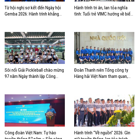
Từ hội nghị sơ kết đến Ngày hội
Hành trình tri ân, lan tỏa nghĩa
Gemba 2026: Hành trình khẳng
tình: Tuổi trẻ VIMC hướng về biển
định bản lĩnh tuổi trẻ VIMC
đảo quê hương
Sôi nổi Giải Pickleball chào mừng
Đoàn Thanh niên Tổng công ty
97 năm Ngày thành lập Công
Hàng hải Việt Nam tham quan,
đoàn Việt Nam
học tập thực tế tại Nhà Quốc hội
Công đoàn Việt Nam: Tự hào
Hành trình “Về nguồn” 2026: Gìn
truyền thống 97 năm – Sẵn sàng
giữ truyền thống, lan tỏa trách