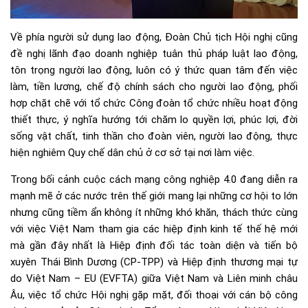
Về phía người sử dụng lao động, Đoàn Chủ tịch Hội nghị cũng
đề nghị lãnh đạo doanh nghiệp tuân thủ pháp luật lao động,
tôn trọng người lao động, luôn có ý thức quan tâm đến việc
làm, tiền lương, chế độ chính sách cho người lao động, phối
hợp chặt chẽ với tổ chức Công đoàn tổ chức nhiều hoạt động
thiết thực, ý nghĩa hướng tới chăm lo quyền lợi, phúc lợi, đời
sống vật chất, tinh thần cho đoàn viên, người lao động, thực
hiện nghiêm Quy chế dân chủ ở cơ sở tại nơi làm việc.
Trong bối cảnh cuộc cách mạng công nghiệp 4.0 đang diễn ra
mạnh mẽ ở các nước trên thế giới mang lại những cơ hội to lớn
nhưng cũng tiềm ẩn không ít những khó khăn, thách thức cùng
với việc Việt Nam tham gia các hiệp định kinh tế thế hệ mới
mà gần đây nhất là Hiệp định đối tác toàn diện và tiến bộ
xuyên Thái Bình Dương (CP-TPP) và Hiệp định thương mại tự
do Việt Nam – EU (EVFTA) giữa Việt Nam và Liên minh châu
Âu, việc tổ chức Hội nghị gặp mặt, đối thoại với cán bộ công