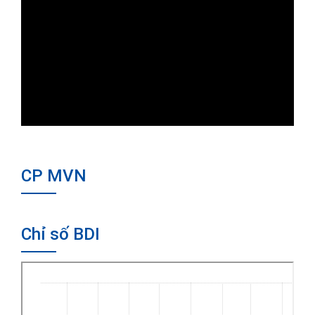
CP MVN
Chỉ số BDI