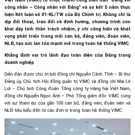
Việt Nam (VIMC) tổ chức thành công Diễn đàn “Đảng với
công nhân – Công nhân với Đảng” và sơ kết 5 năm thực
hiện Kết luận số 01-KL/TW của Bộ Chính trị. Không chỉ là
dịp đối thoại, trao đổi và định hướng, chương trình còn
khơi dậy tinh thần trách nhiệm, ý chí cống hiến và khát
vọng phát triển trong mỗi cán bộ, đảng viên, đoàn viên,
NLĐ, tạo sức lan tỏa mạnh mẽ trong toàn hệ thống VIMC.
Khẳng định vai trò lãnh đạo toàn diện của Đảng trong
doanh nghiệp
Diễn đàn được chủ trì bởi đồng chí Nguyễn Cảnh Tĩnh – Bí thư
Đảng ủy, Chủ tịch Hội đồng quản trị VIMC và đồng chí Mai Lê
Lợi – Chủ tịch Công đoàn Tổng công ty Hàng hải Việt Nam,
đồng chí Nguyễn Ngọc Ánh – Phó Tổng giám đốc VIMC cùng
với sự tham dự của gần 100 cán bộ, đảng viên, đoàn viên và
NLĐ tiêu biểu đến từ các đơn vị trong toàn hệ thống VIMC.