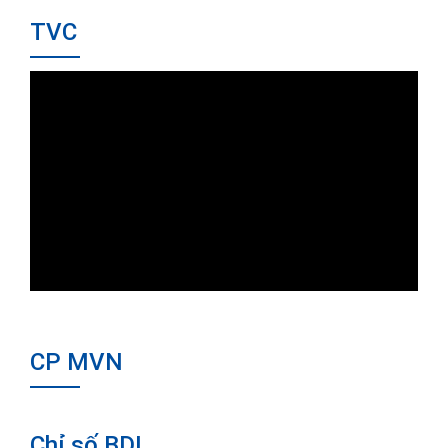
TVC
CP MVN
Chỉ số BDI