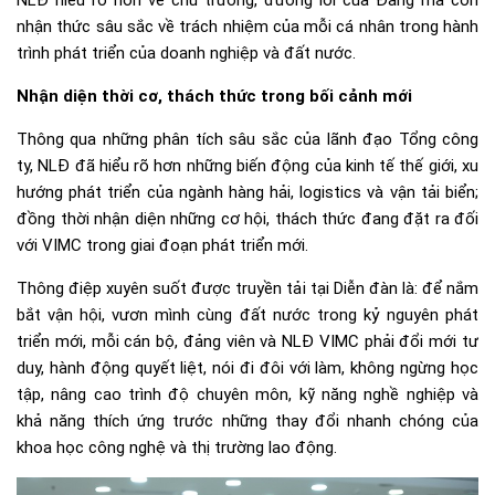
NLĐ hiểu rõ hơn về chủ trương, đường lối của Đảng mà còn
nhận thức sâu sắc về trách nhiệm của mỗi cá nhân trong hành
trình phát triển của doanh nghiệp và đất nước.
Nhận diện thời cơ, thách thức trong bối cảnh mới
Thông qua những phân tích sâu sắc của lãnh đạo Tổng công
ty, NLĐ đã hiểu rõ hơn những biến động của kinh tế thế giới, xu
hướng phát triển của ngành hàng hải, logistics và vận tải biển;
đồng thời nhận diện những cơ hội, thách thức đang đặt ra đối
với VIMC trong giai đoạn phát triển mới.
Thông điệp xuyên suốt được truyền tải tại Diễn đàn là: để nắm
bắt vận hội, vươn mình cùng đất nước trong kỷ nguyên phát
triển mới, mỗi cán bộ, đảng viên và NLĐ VIMC phải đổi mới tư
duy, hành động quyết liệt, nói đi đôi với làm, không ngừng học
tập, nâng cao trình độ chuyên môn, kỹ năng nghề nghiệp và
khả năng thích ứng trước những thay đổi nhanh chóng của
khoa học công nghệ và thị trường lao động.