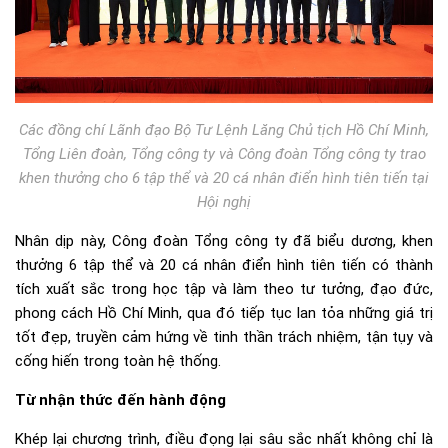
Các đồng chí Lãnh đạo Bộ Tư Lệnh Lăng Chủ tịch Hồ Chí Minh,
Tổng Liên đoàn, Tổng công ty và Công đoàn Tổng công ty trao
khen thưởng cho 6 tập thể và 20 cá nhân điển hình tiên tiến tại
Hội nghị
Nhân dịp này, Công đoàn Tổng công ty đã biểu dương, khen
thưởng 6 tập thể và 20 cá nhân điển hình tiên tiến có thành
tích xuất sắc trong học tập và làm theo tư tưởng, đạo đức,
phong cách Hồ Chí Minh, qua đó tiếp tục lan tỏa những giá trị
tốt đẹp, truyền cảm hứng về tinh thần trách nhiệm, tận tụy và
cống hiến trong toàn hệ thống.
Từ nhận thức đến hành động
Khép lại chương trình, điều đọng lại sâu sắc nhất không chỉ là