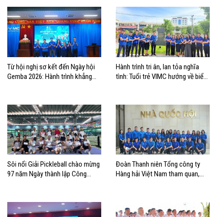
Từ hội nghị sơ kết đến Ngày hội
Hành trình tri ân, lan tỏa nghĩa
Gemba 2026: Hành trình khẳng
tình: Tuổi trẻ VIMC hướng về biển
định bản lĩnh tuổi trẻ VIMC
đảo quê hương
Sôi nổi Giải Pickleball chào mừng
Đoàn Thanh niên Tổng công ty
97 năm Ngày thành lập Công
Hàng hải Việt Nam tham quan,
đoàn Việt Nam
học tập thực tế tại Nhà Quốc hội