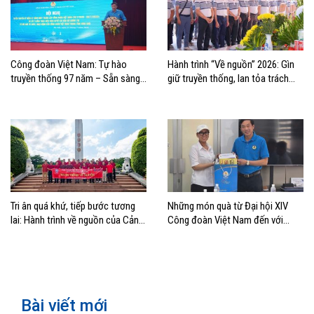
Công đoàn Việt Nam: Tự hào
Hành trình “Về nguồn” 2026: Gìn
truyền thống 97 năm – Sẵn sàng
giữ truyền thống, lan tỏa trách
bước vào kỷ nguyên mới
nhiệm
Tri ân quá khứ, tiếp bước tương
Những món quà từ Đại hội XIV
lai: Hành trình về nguồn của Cảng
Công đoàn Việt Nam đến với
Sài Gòn và Cảng Quy Nhơn
đoàn viên, NLĐ ngành Hàng hải
Bài viết mới