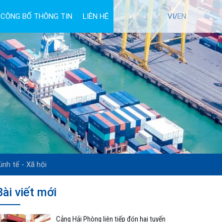
CÔNG BỐ THÔNG TIN
LIÊN HỆ
TUYỂN DỤNG
VI/
EN
inh tế - Xã hội
Bài viết mới
Cảng Hải Phòng liên tiếp đón hai tuyến