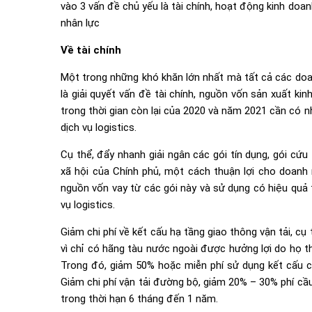
vào 3 vấn đề chủ yếu là tài chính, hoạt động kinh do
nhân lực
Về tài chính
Một trong những khó khăn lớn nhất mà tất cả các doan
là giải quyết vấn đề tài chính, nguồn vốn sản xuất ki
trong thời gian còn lại của 2020 và năm 2021 cần có 
dịch vụ logistics.
Cụ thể, đẩy nhanh giải ngân các gói tín dụng, gói cứ
xã hội của Chính phủ, một cách thuận lợi cho doanh 
nguồn vốn vay từ các gói này và sử dụng có hiệu quả 
vụ logistics.
Giảm chi phí về kết cấu hạ tầng giao thông vận tải, c
vì chỉ có hãng tàu nước ngoài được hưởng lợi do họ th
Trong đó, giảm 50% hoặc miễn phí sử dụng kết cấu cô
Giảm chi phí vận tải đường bộ, giảm 20% – 30% phí c
trong thời hạn 6 tháng đến 1 năm.