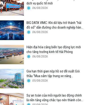
dịch vụ quốc tế mới
06/08/2026
BIG DATA VIMC: Khi dữ liệu trở thành “hải
đồ số” dẫn đường cho doanh nghiệp hàng
hải
06/08/2026
Hiện đại hóa cảng biển tạo động lực mới
cho tăng trưởng kinh tế Hải Phòng
06/08/2026
Gia hạn thời gian nộp hồ sơ đề xuất Gói
thầu “Mua sắm tập trung xe nâng
container thuộc Tổng công ty Hàng hải
05/08/2026
Việt Nam – CTCP”
Sự an toàn của mỗi người lao động chính
là nền tảng vững chắc tạo nên thành công
của Cảng Đà Nẵng
05/08/2026