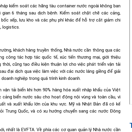
 pháp kiểm soát các hãng tàu container nước ngoài không ban
i gian 6 tháng sau dịch bệnh. Kiểm soát chặt chẽ các cảng,
, bốc xếp, lưu kho và các phụ phí khác để hỗ trợ cắt giảm chi
 logistics.
trường, khách hàng truyền thống, Nhà nước cần thông qua các
g công tác hợp tác quốc tế, xúc tiến thương mại, giới thiệu
hời, cũng tạo điều kiện thuận lợi cho việc phát triển vận tải
sau đại dịch qua việc làm việc với các nước láng giềng để giải
 doanh nghiệp trong quá trình kinh doanh.
n vận tải biển khi hơn 90% hàng hóa xuất nhập khẩu của Việt
c cảng biển nước sâu cho hoạt động nội vùng và toàn cầu, vì
ất và xuất khẩu lớn của khu vực. Mỹ và Nhật Bản đã có kế
khỏi Trung Quốc, và có xu hướng chuyển sang các nước Đông
i, nhất là EVFTA. Về phía các cơ quan quản lý Nhà nước cần