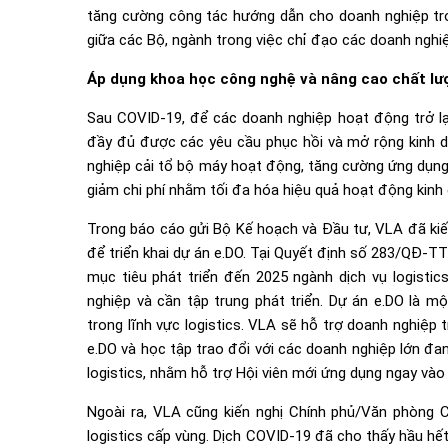
tăng cường công tác hướng dẫn cho doanh nghiệp tron
giữa các Bộ, ngành trong việc chỉ đạo các doanh nghiệ
Áp dụng khoa học công nghệ và nâng cao chất lư
Sau COVID-19, để các doanh nghiệp hoạt động trở lạ
đầy đủ được các yêu cầu phục hồi và mở rộng kinh d
nghiệp cải tổ bộ máy hoạt động, tăng cường ứng dụng
giảm chi phí nhằm tối đa hóa hiệu quả hoạt động kinh
Trong báo cáo gửi Bộ Kế hoạch và Đầu tư, VLA đã kiế
để triển khai dự án e.DO. Tại Quyết định số 283/QĐ-T
mục tiêu phát triển đến 2025 ngành dịch vụ logistic
nghiệp và cần tập trung phát triển. Dự án e.DO là 
trong lĩnh vực logistics. VLA sẽ hỗ trợ doanh nghiệp
e.DO và học tập trao đổi với các doanh nghiệp lớn đa
logistics, nhằm hỗ trợ Hội viên mới ứng dụng ngay và
Ngoài ra, VLA cũng kiến nghị Chính phủ/Văn phòng 
logistics cấp vùng. Dịch COVID-19 đã cho thấy hầu hế