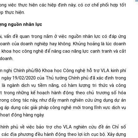
g việc thực hiện các hiệp định này; có cơ chế phối hợp tốt
p thực hiện.
ợng nguồn nhân lực
i, vấn đề quan trọng nằm ở việc nguồn nhân lực có đáp ứng
oanh của doanh nghiệp hay không. Khủng hoảng là lúc doanh
 khoa học công nghệ để nâng cao năng lực cạnh tranh và cắt
 doanh.
n nghị Chính phủ/Bộ Khoa học Công nghệ hỗ trợ VLA kinh phí
T ngày 19/02/2020 của Thủ tướng Chính phủ đã xác định trong
s là ngành dịch vụ tiềm năng, có hàm lượng tri thức và công
một trong những kế hoạch hành động theo chủ trương số hóa
 trong công tác này, như đẩy mạnh nghiên cứu ứng dụng dự án
ng áp dụng các giải pháp công nghệ mới trong lĩnh vực dịch vụ
o hoạt động hàng ngày.
Chính phủ về việc bảo trợ cho VLA nghiên cứu đề án Chỉ số
t các địa phương đều hành động theo lợi ích cục bộ. Xây dựng