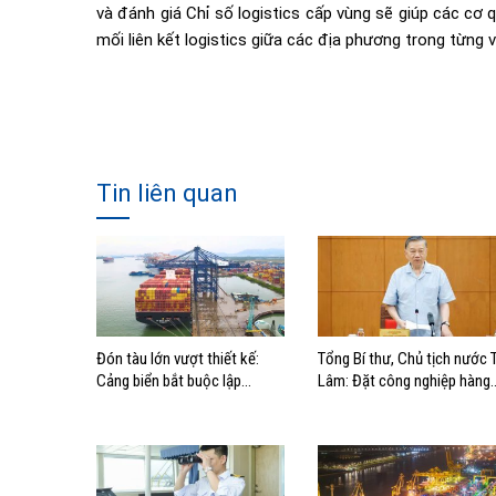
và đánh giá Chỉ số logistics cấp vùng sẽ giúp các cơ
mối liên kết logistics giữa các địa phương trong từng
Tin liên quan
Đón tàu lớn vượt thiết kế:
Tổng Bí thư, Chủ tịch nước 
Cảng biển bắt buộc lập
Lâm: Đặt công nghiệp hàng
phương án điều động, đánh
hải đúng vị trí trong chiến
giá rủi ro
lược xây dựng Việt Nam trở
thành quốc gia biển mạnh