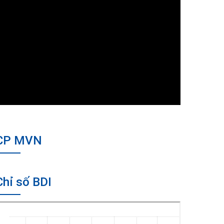
CP MVN
Chỉ số BDI