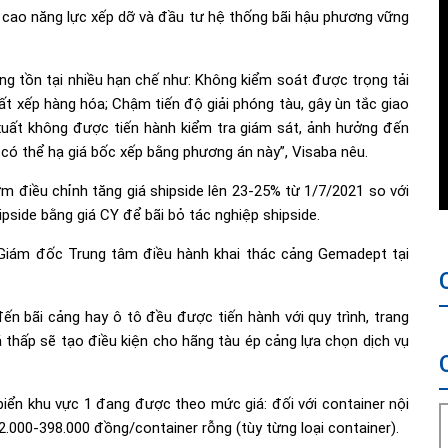
 cao năng lực xếp dỡ và đầu tư hệ thống bãi hậu phương vững
ang tồn tại nhiều hạn chế như: Không kiểm soát được trọng tải
t xếp hàng hóa; Chậm tiến độ giải phóng tàu, gây ùn tắc giao
xuất không được tiến hành kiểm tra giám sát, ảnh hưởng đến
 có thể hạ giá bốc xếp bằng phương án này”, Visaba nêu.
m điều chỉnh tăng giá shipside lên 23-25% từ 1/7/2021 so với
ipside bằng giá CY để bãi bỏ tác nghiệp shipside.
 Giám đốc Trung tâm điều hành khai thác cảng Gemadept tại
ến bãi cảng hay ô tô đều được tiến hành với quy trình, trang
uá thấp sẽ tạo điều kiện cho hãng tàu ép cảng lựa chọn dịch vụ
g biển khu vực 1 đang được theo mức giá: đối với container nội
.000-398.000 đồng/container rỗng (tùy từng loại container).