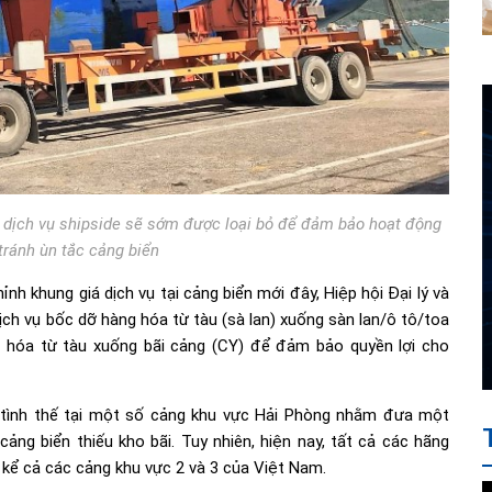
 dịch vụ shipside sẽ sớm được loại bỏ để đảm bảo hoạt động
tránh ùn tắc cảng biển
nh khung giá dịch vụ tại cảng biển mới đây, Hiệp hội Đại lý và
dịch vụ bốc dỡ hàng hóa từ tàu (sà lan) xuống sàn lan/ô tô/toa
g hóa từ tàu xuống bãi cảng (CY) để đảm bảo quyền lợi cho
áp tình thế tại một số cảng khu vực Hải Phòng nhằm đưa một
cảng biển thiếu kho bãi. Tuy nhiên, hiện nay, tất cả các hãng
, kể cả các cảng khu vực 2 và 3 của Việt Nam.