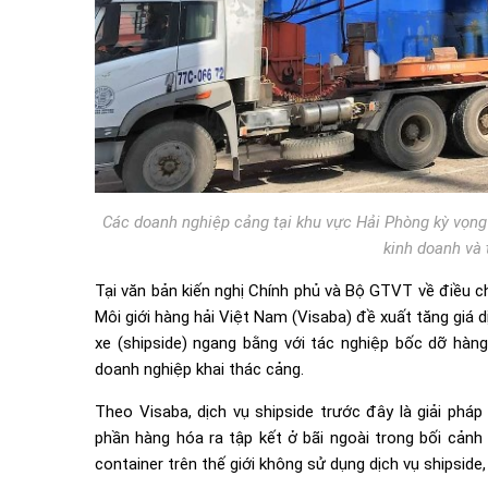
Các doanh nghiệp cảng tại khu vực Hải Phòng kỳ vọng
kinh doanh và 
Tại văn bản kiến nghị Chính phủ và Bộ GTVT về điều chỉ
Môi giới hàng hải Việt Nam (Visaba) đề xuất tăng giá 
xe (shipside) ngang bằng với tác nghiệp bốc dỡ hàn
doanh nghiệp khai thác cảng.
Theo Visaba, dịch vụ shipside trước đây là giải ph
phần hàng hóa ra tập kết ở bãi ngoài trong bối cảnh 
container trên thế giới không sử dụng dịch vụ shipside