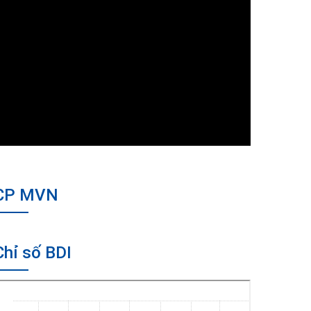
CP MVN
Chỉ số BDI