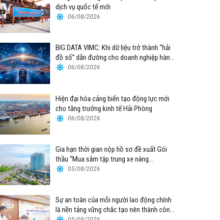
dịch vụ quốc tế mới
06/08/2026
BIG DATA VIMC: Khi dữ liệu trở thành “hải
đồ số” dẫn đường cho doanh nghiệp hàng
hải
06/08/2026
Hiện đại hóa cảng biển tạo động lực mới
cho tăng trưởng kinh tế Hải Phòng
06/08/2026
Gia hạn thời gian nộp hồ sơ đề xuất Gói
thầu “Mua sắm tập trung xe nâng
container thuộc Tổng công ty Hàng hải
05/08/2026
Việt Nam – CTCP”
Sự an toàn của mỗi người lao động chính
là nền tảng vững chắc tạo nên thành công
của Cảng Đà Nẵng
05/08/2026