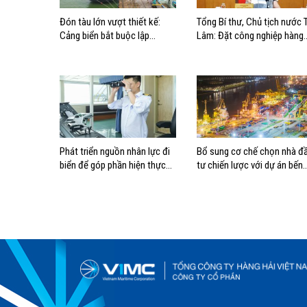
Đón tàu lớn vượt thiết kế:
Tổng Bí thư, Chủ tịch nước 
Cảng biển bắt buộc lập
Lâm: Đặt công nghiệp hàng
phương án điều động, đánh
hải đúng vị trí trong chiến
giá rủi ro
lược xây dựng Việt Nam trở
thành quốc gia biển mạnh
Phát triển nguồn nhân lực đi
Bổ sung cơ chế chọn nhà đ
biển để góp phần hiện thực
tư chiến lược với dự án bến
hóa Chiến lược biển Việt Nam
cảng lớn