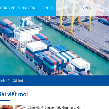
CÔNG BỐ THÔNG TIN
LIÊN HỆ
TUYỂN DỤNG
VI/
EN
inh tế - Xã hội
Bài viết mới
Cảng Hải Phòng liên tiếp đón hai tuyến