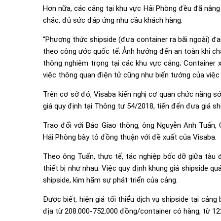
Hơn nữa, các cảng tại khu vực Hải Phòng đều đã nâng
chắc, đủ sức đáp ứng nhu cầu khách hàng.
“Phương thức shipside (đưa container ra bãi ngoài) đ
theo công ước quốc tế; Ảnh hưởng đến an toàn khi chấ
thông nghiêm trọng tại các khu vực cảng; Container 
việc thông quan điện tử cũng như biến tướng của việc
Trên cơ sở đó, Visaba kiến nghị cơ quan chức năng sớ
giá quy định tại Thông tư 54/2018, tiến đến đưa giá sh
Trao đổi với Báo Giao thông, ông Nguyễn Anh Tuấn,
Hải Phòng bày tỏ đồng thuận với đề xuất của Visaba.
Theo ông Tuấn, thực tế, tác nghiệp bốc dỡ giữa tàu đ
thiết bị như nhau. Việc quy định khung giá shipside q
shipside, kìm hãm sự phát triển của cảng.
Được biết, hiện giá tối thiểu dịch vụ shipside tại cản
địa từ 208.000-752.000 đồng/container có hàng, từ 122