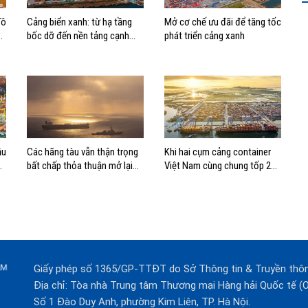
Tô
Cảng biển xanh: từ hạ tầng
Mở cơ chế ưu đãi để tăng tốc
bốc dỡ đến nền tảng cạnh
phát triển cảng xanh
tranh mới
ầu
Các hãng tàu vẫn thận trọng
Khi hai cụm cảng container
bất chấp thỏa thuận mở lại
Việt Nam cùng chung tốp 20
eo biển Hormuz
thế giới về hiệu suất
Giấy phép số 1365/GP-TTĐT do Sở Thông tin & Truyền thô
Địa chỉ: Tòa nhà Trung tâm Thương mại Hàng hải Quốc tế 
Số 1 Đào Duy Anh, phường Kim Liên, TP. Hà Nội.