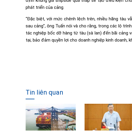
định khung giá shipside quá thấp sẽ tạo điều kiện ch
phát triển của cảng.
“Đặc biệt, với mức chênh lệch trên, nhiều hãng tàu v
sau cảng”, ông Tuấn nói và cho rằng, trong các lộ trì
tác nghiệp bốc dỡ hàng từ tàu (sà lan) đến bãi cảng v
tại, bảo đảm quyền lợi cho doanh nghiệp kinh doanh, k
Tin liên quan