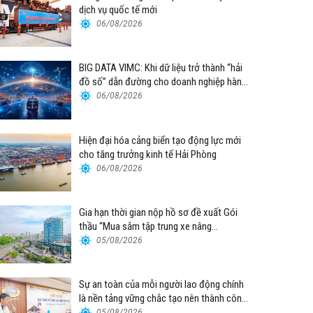
dịch vụ quốc tế mới
06/08/2026
BIG DATA VIMC: Khi dữ liệu trở thành “hải
đồ số” dẫn đường cho doanh nghiệp hàng
hải
06/08/2026
Hiện đại hóa cảng biển tạo động lực mới
cho tăng trưởng kinh tế Hải Phòng
06/08/2026
Gia hạn thời gian nộp hồ sơ đề xuất Gói
thầu “Mua sắm tập trung xe nâng
container thuộc Tổng công ty Hàng hải
05/08/2026
Việt Nam – CTCP”
Sự an toàn của mỗi người lao động chính
là nền tảng vững chắc tạo nên thành công
của Cảng Đà Nẵng
05/08/2026