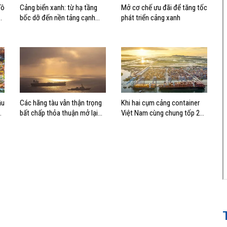
Tô
Cảng biển xanh: từ hạ tầng
Mở cơ chế ưu đãi để tăng tốc
bốc dỡ đến nền tảng cạnh
phát triển cảng xanh
tranh mới
ầu
Các hãng tàu vẫn thận trọng
Khi hai cụm cảng container
bất chấp thỏa thuận mở lại
Việt Nam cùng chung tốp 20
eo biển Hormuz
thế giới về hiệu suất