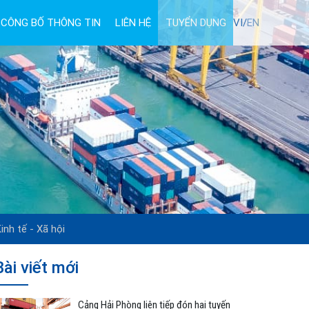
CÔNG BỐ THÔNG TIN
LIÊN HỆ
TUYỂN DỤNG
VI/
EN
inh tế - Xã hội
Bài viết mới
Cảng Hải Phòng liên tiếp đón hai tuyến