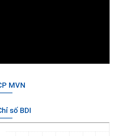
CP MVN
Chỉ số BDI