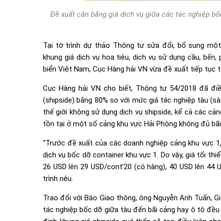
Đề xuất cân bằng giá dịch vụ giữa các tác nghiệp b
Tại tờ trình dự thảo Thông tư sửa đổi, bổ sung m
khung giá dịch vụ hoa tiêu, dịch vụ sử dụng cầu, bến, 
biển Việt Nam, Cục Hàng hải VN vừa đề xuất tiếp tục t
Cục Hàng hải VN cho biết, Thông tư 54/2018 đã điều
(shipside) bằng 80% so với mức giá tác nghiệp tàu (sà 
thế giới không sử dụng dịch vụ shipside, kể cả các cả
tồn tại ở một số cảng khu vực Hải Phòng không đủ bãi
“Trước đề xuất của các doanh nghiệp cảng khu vực 1, 
dịch vụ bốc dỡ container khu vực 1. Do vậy, giá tổi th
26 USD lên 29 USD/cont’20 (có hàng), 40 USD lên 44 U
trình nêu.
Trao đổi với Báo Giao thông, ông Nguyễn Anh Tuấn, G
tác nghiệp bốc dỡ giữa tàu đến bãi cảng hay ô tô đều đ