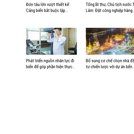
Đón tàu lớn vượt thiết kế:
Tổng Bí thư, Chủ tịch nước 
Cảng biển bắt buộc lập
Lâm: Đặt công nghiệp hàng
phương án điều động, đánh
hải đúng vị trí trong chiến
giá rủi ro
lược xây dựng Việt Nam trở
thành quốc gia biển mạnh
Phát triển nguồn nhân lực đi
Bổ sung cơ chế chọn nhà đ
biển để góp phần hiện thực
tư chiến lược với dự án bến
hóa Chiến lược biển Việt Nam
cảng lớn