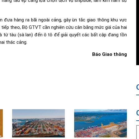
o hãng tàu ép cảng lựa chọn dịch vụ shipside, làm kìm hãm sự
ẫn đưa hàng ra bãi ngoài cảng, gây ùn tắc giao thông khu vực
nh tiếp theo, Bộ GTVT cần nghiên cứu cân bằng mức giá của hai
à từ tàu (sà lan) đến ô tô để giải quyết các bất cập đang tồn
hai thác cảng.
Báo Giao thông