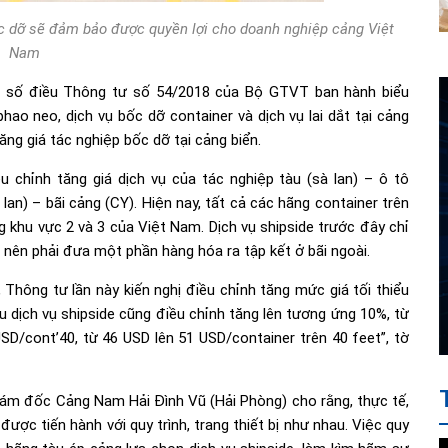
ốc dỡ sẽ đảm bảo được quyền lợi cho doanh nghiệp cảng Việt
Nam
ột số điều Thông tư số 54/2018 của Bộ GTVT ban hành biểu
phao neo, dịch vụ bốc dỡ container và dịch vụ lai dắt tại cảng
ăng giá tác nghiệp bốc dỡ tại cảng biển.
 chỉnh tăng giá dịch vụ của tác nghiệp tàu (sà lan) – ô tô
lan) – bãi cảng (CY). Hiện nay, tất cả các hãng container trên
ng khu vực 2 và 3 của Việt Nam. Dịch vụ shipside trước đây chỉ
 nên phải đưa một phần hàng hóa ra tập kết ở bãi ngoài.
Thông tư lần này kiến nghị điều chỉnh tăng mức giá tối thiểu
iểu dịch vụ shipside cũng điều chỉnh tăng lên tương ứng 10%, từ
SD/cont’40, từ 46 USD lên 51 USD/container trên 40 feet”, tờ
iám đốc Cảng Nam Hải Đình Vũ (Hải Phòng) cho rằng, thực tế,
ược tiến hành với quy trình, trang thiết bị như nhau. Việc quy