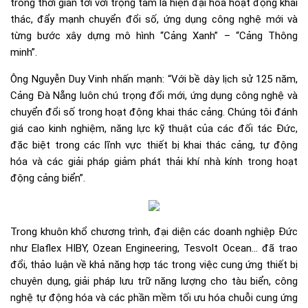
trong thời gian tới với trọng tâm là hiện đại hóa hoạt động khai
thác, đẩy mạnh chuyển đổi số, ứng dụng công nghệ mới và
từng bước xây dựng mô hình “Cảng Xanh” – “Cảng Thông
minh”.
Ông Nguyễn Duy Vinh nhấn mạnh: “Với bề dày lịch sử 125 năm,
Cảng Đà Nẵng luôn chú trọng đổi mới, ứng dụng công nghệ và
chuyển đổi số trong hoạt động khai thác cảng. Chúng tôi đánh
giá cao kinh nghiệm, năng lực kỹ thuật của các đối tác Đức,
đặc biệt trong các lĩnh vực thiết bị khai thác cảng, tự động
hóa và các giải pháp giảm phát thải khí nhà kính trong hoạt
động cảng biển”.
Trong khuôn khổ chương trình, đại diện các doanh nghiệp Đức
như Elaflex HIBY, Ozean Engineering, Tesvolt Ocean… đã trao
đổi, thảo luận về khả năng hợp tác trong việc cung ứng thiết bị
chuyên dụng, giải pháp lưu trữ năng lượng cho tàu biển, công
nghệ tự động hóa và các phần mềm tối ưu hóa chuỗi cung ứng