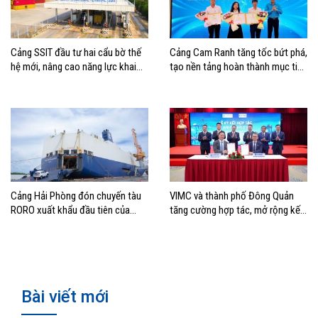
Cảng SSIT đầu tư hai cẩu bờ thế
Cảng Cam Ranh tăng tốc bứt phá,
hệ mới, nâng cao năng lực khai
tạo nền tảng hoàn thành mục tiêu
thác cảng
tăng trưởng năm 2026
Cảng Hải Phòng đón chuyến tàu
VIMC và thành phố Đông Quản
RORO xuất khẩu đầu tiên của
tăng cường hợp tác, mở rộng kết
Hyundai Glovis
nối logistics và thương mại Việt
Nam – Trung Quốc
Bài viết mới