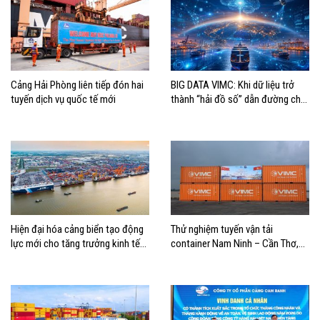
Cảng Hải Phòng liên tiếp đón hai
BIG DATA VIMC: Khi dữ liệu trở
tuyến dịch vụ quốc tế mới
thành “hải đồ số” dẫn đường cho
doanh nghiệp hàng hải
Hiện đại hóa cảng biển tạo động
Thử nghiệm tuyến vận tải
lực mới cho tăng trưởng kinh tế
container Nam Ninh – Cần Thơ,
Hải Phòng
mở thêm hướng kết nối logistics
cho ĐBSCL