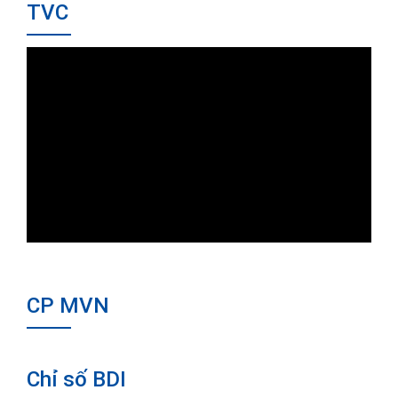
TVC
CP MVN
Chỉ số BDI