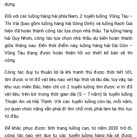
dựng.
Đối với các luồng hàng hải phía Nam, 2 tuyến luồng: Vũng Tàu –
Thị Vải (bao gồm luồng hàng hải Sông Dinh) và luồng Rạch Giá
hiện đã hoàn thành công tác lựa chọn nhà thầu. Tại luồng hàng
hải Quy Nhơn, công tác lựa chọn nhà thầu dự kiến hoàn thành
giữa tháng sau. Đến thời điểm này, luồng hàng hải Sài Gòn –
Vũng Tàu đang được hoàn thiện hồ sơ thiết kế bản vẽ thi
công.
Công tác duy tu thuận lợi là khi tranh thủ được thời tiết tốt,
tìm được vị trí đổ vật liệu nạo vét kịp thời và lâu dài, tuy vậy, tại
khu vực miền Bắc, hiện chỉ có 2 tuyến luồng tìm được vị trí đổ
vật liệu trên bờ trong thời gian dài (5 – 7 năm) là tuyến luồng
Thuận An và Hải Thịnh. Với các tuyến luồng còn lại, mỗi năm,
cơ quan chức năng vẫn phải đi tìm chỗ mới, phải làm lại thủ tục
từ đầu.
Để khắc phục được tình trạng luồng cạn, từ năm 2020 trở đi,
công tác nạo vét duy tu các tuyến luồng hàng hải sẽ được