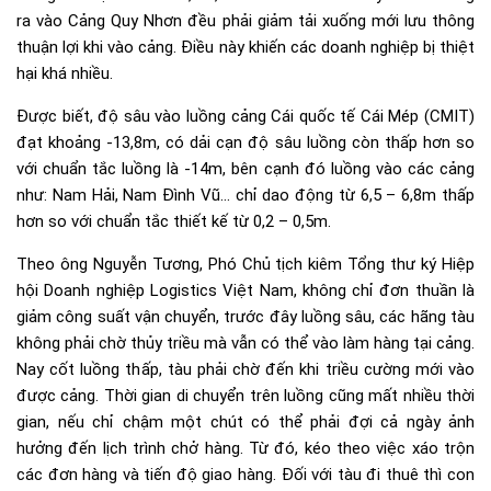
ra vào Cảng Quy Nhơn đều phải giảm tải xuống mới lưu thông
thuận lợi khi vào cảng. Điều này khiến các doanh nghiệp bị thiệt
hại khá nhiều.
Được biết, độ sâu vào luồng cảng Cái quốc tế Cái Mép (CMIT)
đạt khoảng -13,8m, có dải cạn độ sâu luồng còn thấp hơn so
với chuẩn tắc luồng là -14m, bên cạnh đó luồng vào các cảng
như: Nam Hải, Nam Đình Vũ… chỉ dao động từ 6,5 – 6,8m thấp
hơn so với chuẩn tắc thiết kế từ 0,2 – 0,5m.
Theo ông Nguyễn Tương, Phó Chủ tịch kiêm Tổng thư ký Hiệp
hội Doanh nghiệp Logistics Việt Nam, không chỉ đơn thuần là
giảm công suất vận chuyển, trước đây luồng sâu, các hãng tàu
không phải chờ thủy triều mà vẫn có thể vào làm hàng tại cảng.
Nay cốt luồng thấp, tàu phải chờ đến khi triều cường mới vào
được cảng. Thời gian di chuyển trên luồng cũng mất nhiều thời
gian, nếu chỉ chậm một chút có thể phải đợi cả ngày ảnh
hưởng đến lịch trình chở hàng. Từ đó, kéo theo việc xáo trộn
các đơn hàng và tiến độ giao hàng. Đối với tàu đi thuê thì con