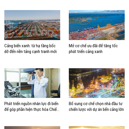
dựng Việt Nam trở thành quốc gia
biển mạnh
Cảng biển xanh: từ hạ tầng bốc
Mở cơ chế ưu đãi để tăng tốc
dỡ đến nền tảng cạnh tranh mới
phát triển cảng xanh
Phát triển nguồn nhân lực đi biển
Bổ sung cơ chế chọn nhà đầu tư
để góp phần hiện thực hóa Chiến
chiến lược với dự án bến cảng lớn
lược biển Việt Nam