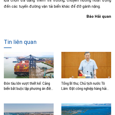
lựa chọn đa dạng thêm thị trường, chuyển hướng hoạt động
đến các tuyến đường vận tải biển khác để đỡ gánh nặng.
Báo Hải quan
Tin liên quan
Đón tàu lớn vượt thiết kế: Cảng
Tổng Bí thư, Chủ tịch nước Tô
biển bắt buộc lập phương án điều
Lâm: Đặt công nghiệp hàng hải
động, đánh giá rủi ro
đúng vị trí trong chiến lược xây
dựng Việt Nam trở thành quốc gia
biển mạnh