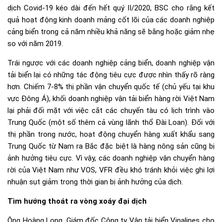
dịch Covid-19 kéo dài đến hết quý II/2020, BSC cho rằng kết
quả hoạt động kinh doanh mảng cốt lõi của các doanh nghiệp
cảng biển trong cả năm nhiều khả năng sẽ bằng hoặc giảm nhẹ
so với năm 2019.
Trái ngược với các doanh nghiệp cảng biển, doanh nghiệp vận
tải biển lại có những tác động tiêu cực được nhìn thấy rõ ràng
hơn. Chiếm 7-8% thị phần vận chuyển quốc tế (chủ yếu tại khu
vực Đông Á), khối doanh nghiệp vận tải biển hàng rời Việt Nam
lại phải đối mặt với việc cắt các chuyến tàu có lịch trình vào
Trung Quốc (một số thêm cả vùng lãnh thổ Đài Loan). Đối với
thị phần trong nước, hoạt động chuyển hàng xuất khẩu sang
Trung Quốc từ Nam ra Bắc đặc biệt là hàng nông sản cũng bị
ảnh hưởng tiêu cực. Vì vậy, các doanh nghiệp vận chuyển hàng
rời của Việt Nam như VOS, VFR đều khó tránh khỏi việc ghi lợi
nhuận sụt giảm trong thời gian bị ảnh hưởng của dịch.
Tìm hướng thoát ra vòng xoáy đại dịch
Ông Hoàng Long, Giám đốc Công ty Vận tải biển Vinalines cho