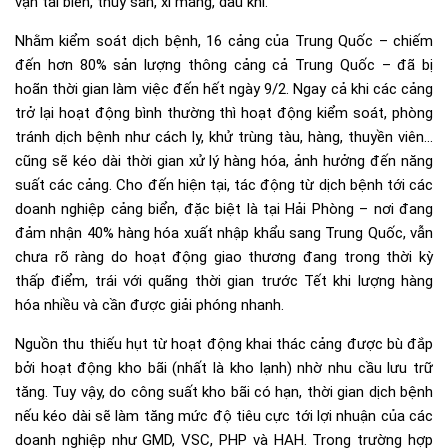
vận tải biển, thủy sản, xi măng, dầu khí.
Nhằm kiểm soát dịch bệnh, 16 cảng của Trung Quốc – chiếm
đến hơn 80% sản lượng thông cảng cả Trung Quốc – đã bị
hoãn thời gian làm việc đến hết ngày 9/2. Ngay cả khi các cảng
trở lại hoạt động bình thường thì hoạt động kiểm soát, phòng
tránh dịch bệnh như cách ly, khử trùng tàu, hàng, thuyền viên…
cũng sẽ kéo dài thời gian xử lý hàng hóa, ảnh hưởng đến năng
suất các cảng. Cho đến hiện tại, tác động từ dịch bệnh tới các
doanh nghiệp cảng biển, đặc biệt là tại Hải Phòng – nơi đang
đảm nhận 40% hàng hóa xuất nhập khẩu sang Trung Quốc, vẫn
chưa rõ ràng do hoạt động giao thương đang trong thời kỳ
thấp điểm, trái với quãng thời gian trước Tết khi lượng hàng
hóa nhiều và cần được giải phóng nhanh.
Nguồn thu thiếu hụt từ hoạt động khai thác cảng được bù đắp
bởi hoạt động kho bãi (nhất là kho lạnh) nhờ nhu cầu lưu trữ
tăng. Tuy vậy, do công suất kho bãi có hạn, thời gian dịch bệnh
nếu kéo dài sẽ làm tăng mức độ tiêu cực tới lợi nhuận của các
doanh nghiệp như GMD, VSC, PHP và HAH. Trong trường hợp