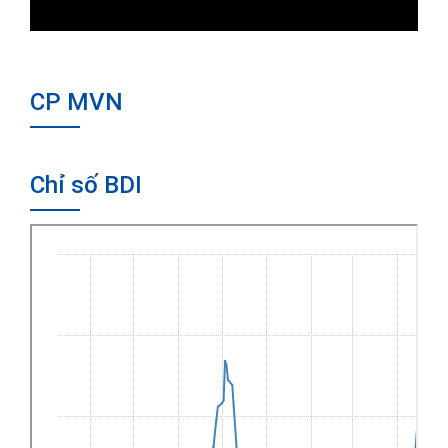
CP MVN
Chỉ số BDI