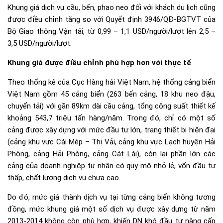
Khung giá dịch vụ cầu, bến, phao neo đối với khách du lịch cũng
được điều chỉnh tăng so với Quyết định 3946/QĐ-BGTVT của
Bộ Giao thông Vận tải, từ 0,99 – 1,1 USD/người/lượt lên 2,5 –
3,5 USD/người/lượt.
Khung giá được điều chỉnh phù hợp hơn với thực tế
Theo thống kê của Cục Hàng hải Việt Nam, hệ thống cảng biển
Việt Nam gồm 45 cảng biển (263 bến cảng, 18 khu neo đậu,
chuyển tải) với gần 89km dài cầu cảng, tổng công suất thiết kế
khoảng 543,7 triệu tấn hàng/năm. Trong đó, chỉ có một số
cảng được xây dựng với mức đầu tư lớn, trang thiết bị hiện đại
(cảng khu vực Cái Mép – Thị Vải, cảng khu vực Lạch huyện Hải
Phòng, cảng Hải Phòng, cảng Cát Lái), còn lại phần lớn các
cảng của doanh nghiệp tư nhân có quy mô nhỏ lẻ, vốn đầu tư
thấp, chất lượng dịch vụ chưa cao.
Do đó, mức giá thành dịch vụ tại từng cảng biển không tương
đồng, mức khung giá một số dịch vụ được xây dựng từ năm
2013-2014 không còn phù hợp, khiến DN khó đầu tư nâng cấp