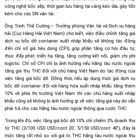
công nghệ bốc xếp, thời gian lưu hàng tại cảng kéo dài, gây tốn
kém cho các DN vận tải..
Ông Trịnh Thế Cường – Trưởng phòng Vận tải và Dịch vụ hàng
hải (Cục Hàng Hải Việt Nam) cho biết, việc điều chỉnh tăng giá
dịch vụ bốc dỡ container xuất nhập khẩu sẽ không tác động
đến chỉ số giá tiêu dùng (CPI), góp phần tăng cơ hội đầu tư,
thúc đẩy phát triển hạ tầng, tăng cường kết nối, giảm chi phí
logistic. Chỉ số CPI chỉ bị ảnh hưởng nếu hãng tàu nước ngoài
tăng giá thu THC đối với chủ hàng Việt Nam do tác động của
việc tăng giá bốc dỡ. Đồng thời, nếu áp dụng mức giá dịch vụ
bốc dỡ container đối với hàng hóa xuất nhập khẩu tăng thêm
10% về phía thị trường Việt Nam thì các chủ hàng xuất nhập
khẩu cũng sẽ không bị ảnh hưởng gì về việc tăng giá này do vẫn
phải trả cho các hãng tàu nước ngoài thông qua cước THC.
Trong khi đó, việc tăng giá bốc dỡ 10% chỉ chiếm 3% doanh thu
từ THC (3/100 USD USD/cont 20’, 5/150 USD/cont 40’), đây là
mức tăng rất nhỏ so với giá trị THC hãng tàu nước ngoài thu