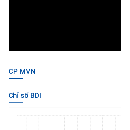
CP MVN
Chỉ số BDI