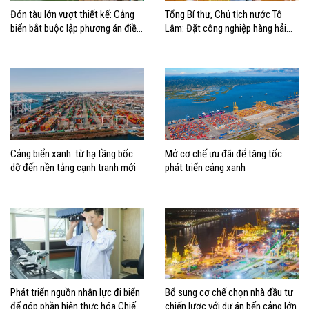
Đón tàu lớn vượt thiết kế: Cảng
Tổng Bí thư, Chủ tịch nước Tô
biển bắt buộc lập phương án điều
Lâm: Đặt công nghiệp hàng hải
động, đánh giá rủi ro
đúng vị trí trong chiến lược xây
dựng Việt Nam trở thành quốc gia
biển mạnh
Cảng biển xanh: từ hạ tầng bốc
Mở cơ chế ưu đãi để tăng tốc
dỡ đến nền tảng cạnh tranh mới
phát triển cảng xanh
Phát triển nguồn nhân lực đi biển
Bổ sung cơ chế chọn nhà đầu tư
để góp phần hiện thực hóa Chiến
chiến lược với dự án bến cảng lớn