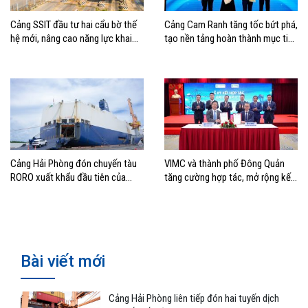
Cảng SSIT đầu tư hai cẩu bờ thế
Cảng Cam Ranh tăng tốc bứt phá,
hệ mới, nâng cao năng lực khai
tạo nền tảng hoàn thành mục tiêu
thác cảng
tăng trưởng năm 2026
Cảng Hải Phòng đón chuyến tàu
VIMC và thành phố Đông Quản
RORO xuất khẩu đầu tiên của
tăng cường hợp tác, mở rộng kết
Hyundai Glovis
nối logistics và thương mại Việt
Nam – Trung Quốc
Bài viết mới
Cảng Hải Phòng liên tiếp đón hai tuyến dịch