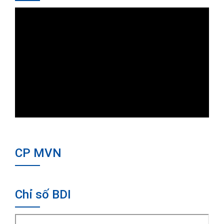
CP MVN
Chỉ số BDI