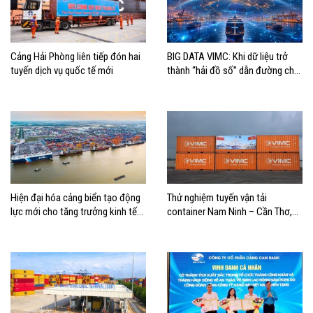
Cảng Hải Phòng liên tiếp đón hai
BIG DATA VIMC: Khi dữ liệu trở
tuyến dịch vụ quốc tế mới
thành “hải đồ số” dẫn đường cho
doanh nghiệp hàng hải
Hiện đại hóa cảng biển tạo động
Thử nghiệm tuyến vận tải
lực mới cho tăng trưởng kinh tế
container Nam Ninh – Cần Thơ,
Hải Phòng
mở thêm hướng kết nối logistics
cho ĐBSCL