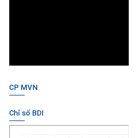
CP MVN
Chỉ số BDI