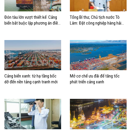
Đón tàu lớn vượt thiết kế: Cảng
Tổng Bí thư, Chủ tịch nước Tô
biển bắt buộc lập phương án điều
Lâm: Đặt công nghiệp hàng hải
động, đánh giá rủi ro
đúng vị trí trong chiến lược xây
dựng Việt Nam trở thành quốc gia
biển mạnh
Cảng biển xanh: từ hạ tầng bốc
Mở cơ chế ưu đãi để tăng tốc
dỡ đến nền tảng cạnh tranh mới
phát triển cảng xanh