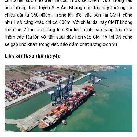
container sức chở đến 18.000 TEUs sẽ chiếm 70% lượng tàu
hoạt động trên tuyến Á – Âu. Những con tàu này thường có
chiều dài từ 350-400m. Trong khi đó, cầu bến tại CMIT cũng
như 1 số cảng khác chỉ có 600m. Với chiều dài này CMIT không
thể đón 2 tàu mẹ cùng lúc. Khi liên minh các hãng tàu đưa
thêm các tàu lớn với tần suất dày hơn vào CM-TV thì DN cảng
sẽ gặp khó khăn trong việc bảo đảm chất lượng dịch vụ.
Liên kết là xu thế tất yếu