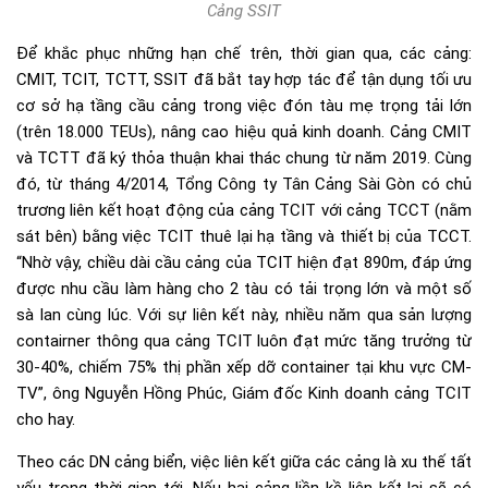
Cảng SSIT
Để khắc phục những hạn chế trên, thời gian qua, các cảng:
CMIT, TCIT, TCTT, SSIT đã bắt tay hợp tác để tận dụng tối ưu
cơ sở hạ tầng cầu cảng trong việc đón tàu mẹ trọng tải lớn
(trên 18.000 TEUs), nâng cao hiệu quả kinh doanh. Cảng CMIT
và TCTT đã ký thỏa thuận khai thác chung từ năm 2019. Cùng
đó, từ tháng 4/2014, Tổng Công ty Tân Cảng Sài Gòn có chủ
trương liên kết hoạt động của cảng TCIT với cảng TCCT (nằm
sát bên) bằng việc TCIT thuê lại hạ tầng và thiết bị của TCCT.
“Nhờ vậy, chiều dài cầu cảng của TCIT hiện đạt 890m, đáp ứng
được nhu cầu làm hàng cho 2 tàu có tải trọng lớn và một số
sà lan cùng lúc. Với sự liên kết này, nhiều năm qua sản lượng
contairner thông qua cảng TCIT luôn đạt mức tăng trưởng từ
30-40%, chiếm 75% thị phần xếp dỡ container tại khu vực CM-
TV”, ông Nguyễn Hồng Phúc, Giám đốc Kinh doanh cảng TCIT
cho hay.
Theo các DN cảng biển, việc liên kết giữa các cảng là xu thế tất