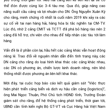
yếu trong thời gian tới. Nếu hai cảng liền kề liên kết lại sẽ có
thể đón được cùng lúc 3-4 tàu mẹ. Qua đó, giúp nâng cao
năng suất cầu cảng và lợi nhuận cho DN. Ông Nguyễn Xuân Kỳ
cho rằng, minh chứng rõ nhất là cuối năm 2019 khi xảy ra các
sự cố về tai nạn hàng hải, hàng hóa bị tắc nghẽn tại CM-TV.
Lúc đó, nhờ 2 cảng CMIT và TCTT đã phá bỏ hàng rào nên 2
cảng đã hỗ trợ, chi viện cho nhau để tiếp nhận các tàu tới làm
hàng.
Vấn đề là ở phần còn lại, hầu hết các cảng khác vẫn hoạt động
riêng lẻ. Trao đổi về nguyên nhân dẫn đến tình trạng này, các
DN cảng cho rằng do loại hình khai thác các cảng khác nhau,
các DN có phương án, chiến lược kinh doanh riêng, nên khó
thống nhất được phương án liên kết khai thác.
Mới đây, tại cuộc họp báo cáo kết quả giám sát “Việc thực
hiện phát triển cảng biển và dịch vụ hậu cần cảng (logistics)”,
ông Mai Ngọc Thuận, Phó Chủ tịch HĐND tỉnh, Trưởng Đoàn
giám sát cho rằng, để hệ thống cảng phát triển, thời gian tới,
UBND cần tỉnh kiến nghị Bộ GT-VT và Cục Hàng hải Việt Nam