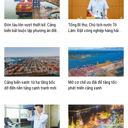
Đón tàu lớn vượt thiết kế: Cảng
Tổng Bí thư, Chủ tịch nước Tô
biển bắt buộc lập phương án điều
Lâm: Đặt công nghiệp hàng hải
động, đánh giá rủi ro
đúng vị trí trong chiến lược xây
dựng Việt Nam trở thành quốc gia
biển mạnh
Cảng biển xanh: từ hạ tầng bốc
Mở cơ chế ưu đãi để tăng tốc
dỡ đến nền tảng cạnh tranh mới
phát triển cảng xanh