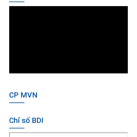
CP MVN
Chỉ số BDI