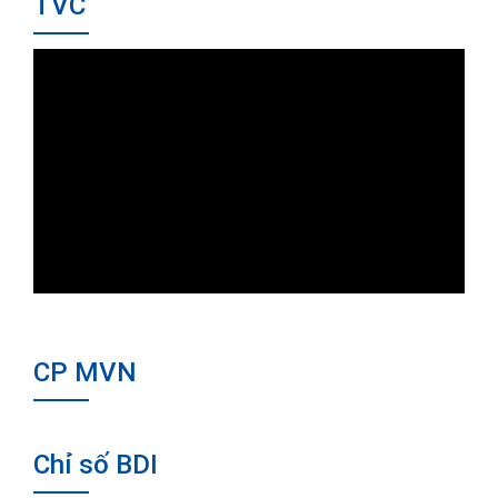
TVC
CP MVN
Chỉ số BDI