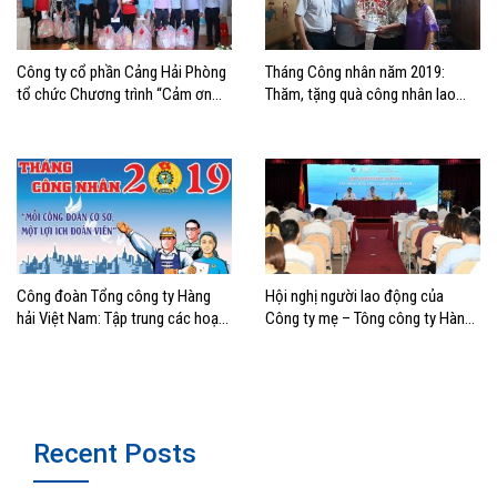
Công ty cổ phần Cảng Hải Phòng
Tháng Công nhân năm 2019:
tổ chức Chương trình “Cảm ơn
Thăm, tặng quà công nhân lao
người lao động”
động có hoàn cảnh khó khăn
khối Vận tải biển khu vực Hải
Phòng
Công đoàn Tổng công ty Hàng
Hội nghị người lao động của
hải Việt Nam: Tập trung các hoạt
Công ty mẹ – Tông công ty Hàng
động chăm lo lợi ích đoàn viên,
hải Việt Nam
người lao động nhân Tháng Công
nhân năm 2019
Recent Posts