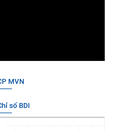
CP MVN
Chỉ số BDI