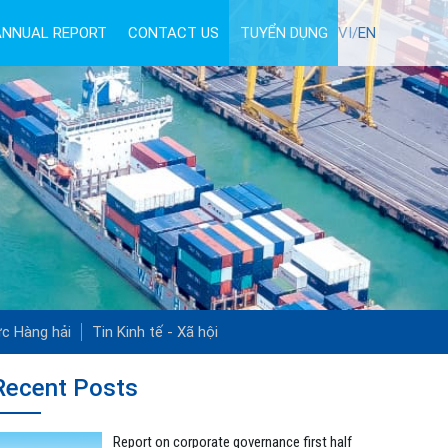
ANNUAL REPORT
CONTACT US
TUYỂN DỤNG
VI/
EN
ức Hàng hải
Tin Kinh tế - Xã hội
Recent Posts
Report on corporate governance first half