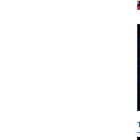
các hoạt động chăm lo lợi ích
Hàng hải Việt Nam
đoàn viên, người lao động
nhân Tháng Công nhân năm
2019