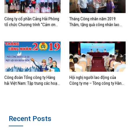
Công ty cổ phần Cảng Hải Phòng
Tháng Công nhân năm 2019:
tổ chức Chương trình “Cảm ơn
Thăm, tặng quà công nhân lao
người lao động”
động có hoàn cảnh khó khăn
khối Vận tải biển khu vực Hải
Phòng
Công đoàn Tổng công ty Hàng
Hội nghị người lao động của
hải Việt Nam: Tập trung các hoạt
Công ty mẹ – Tông công ty Hàng
động chăm lo lợi ích đoàn viên,
hải Việt Nam
người lao động nhân Tháng Công
nhân năm 2019
Recent Posts