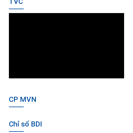
TVC
CP MVN
Chỉ số BDI