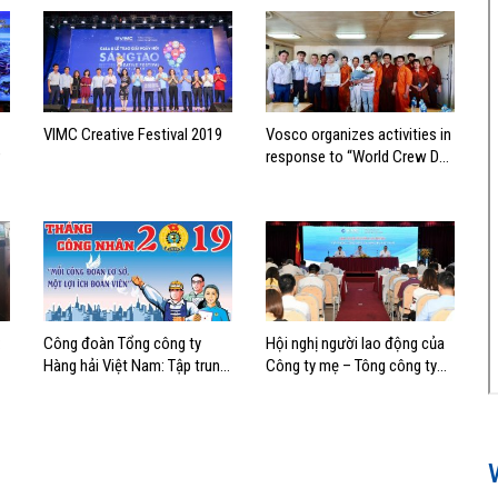
VIMC Creative Festival 2019
Vosco organizes activities in
response to “World Crew Day
2019”
:
Công đoàn Tổng công ty
Hội nghị người lao động của
Hàng hải Việt Nam: Tập trung
Công ty mẹ – Tông công ty
các hoạt động chăm lo lợi ích
Hàng hải Việt Nam
đoàn viên, người lao động
nhân Tháng Công nhân năm
2019