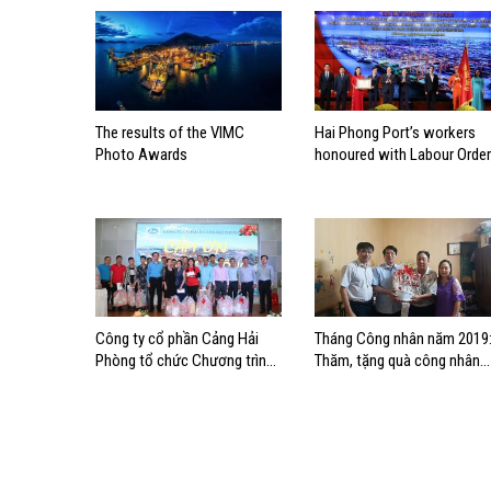
The results of the VIMC
Hai Phong Port’s workers
Photo Awards
honoured with Labour Order
Công ty cổ phần Cảng Hải
Tháng Công nhân năm 2019
Phòng tổ chức Chương trình
Thăm, tặng quà công nhân
“Cảm ơn người lao động”
lao động có hoàn cảnh khó
khăn khối Vận tải biển khu
vực Hải Phòng