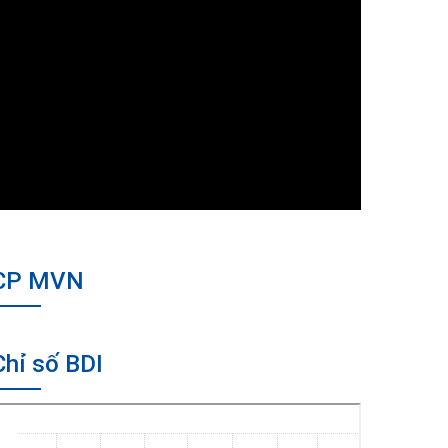
CP MVN
Chỉ số BDI