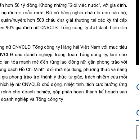
ến hơn 50 tỷ đồng. Không những “Giỏi việc nước”, với gia đình,
là người mẹ mẫu mực. Đã có hàng nghìn cháu là con cán bộ,
quận/huyện; hơn 500 cháu đạt giải thưởng tại các kỳ thi cấp
trên 90% gia đình nữ CNVCLĐ Tổng công ty đạt danh hiệu Gia
rong nữ CNVCLĐ Tổng công ty Hàng hải Việt Nam với mục tiêu
NVCLĐ các doanh nghiệp trong toàn Tổng công ty; làm cho
ức lan tỏa mạnh mẽ đến từng lao động nữ; gắn phong trào với
ong cách Hồ Chí Minh”; đổi mới nội dung, phương thức và nâng
 gia phong trào trở thành ý thức tự giác, trách nhiệm của mỗi
khích lệ nữ CNVCLĐ chủ động, nhiệt tình, tích cực hưởng ứng
ủa mình cho doanh nghiệp, góp phần hoàn thành kế hoạch sản
i doanh nghiệp và Tổng công ty