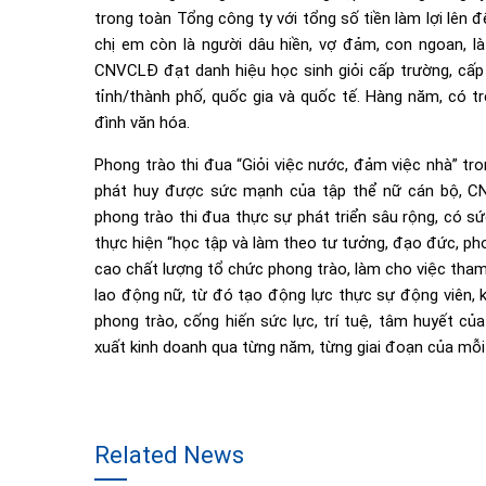
trong toàn Tổng công ty với tổng số tiền làm lợi lên đ
chị em còn là người dâu hiền, vợ đảm, con ngoan, 
CNVCLĐ đạt danh hiệu học sinh giỏi cấp trường, cấp 
tỉnh/thành phố, quốc gia và quốc tế. Hàng năm, có 
đình văn hóa.
Phong trào thi đua “Giỏi việc nước, đảm việc nhà” t
phát huy được sức mạnh của tập thể nữ cán bộ, C
phong trào thi đua thực sự phát triển sâu rộng, có s
thực hiện “học tập và làm theo tư tưởng, đạo đức, ph
cao chất lượng tổ chức phong trào, làm cho việc tham
lao động nữ, từ đó tạo động lực thực sự động viên, 
phong trào, cống hiến sức lực, trí tuệ, tâm huyết c
xuất kinh doanh qua từng năm, từng giai đoạn của mỗ
Related News