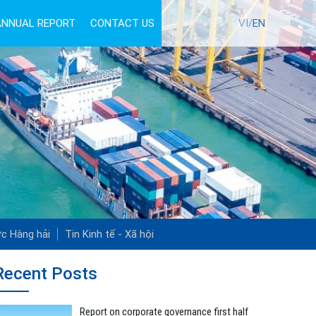
ANNUAL REPORT
CONTACT US
TUYỂN DỤNG
VI/
EN
ức Hàng hải
Tin Kinh tế - Xã hội
Recent Posts
Report on corporate governance first half