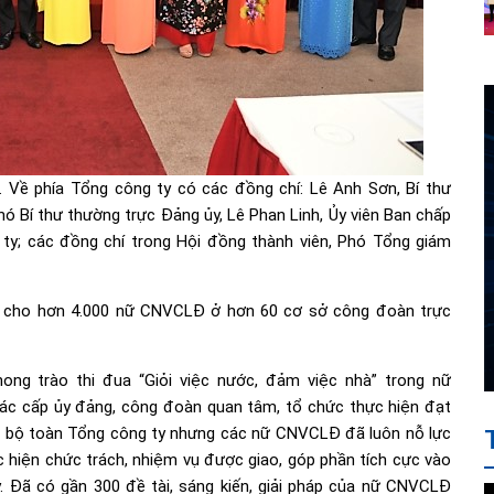
 Về phía Tổng công ty có các đồng chí: Lê Anh Sơn, Bí thư
hó Bí thư thường trực Đảng ủy, Lê Phan Linh, Ủy viên Ban chấp
y; các đồng chí trong Hội đồng thành viên, Phó Tổng giám
ện cho hơn 4.000 nữ CNVCLĐ ở hơn 60 cơ sở công đoàn trực
ong trào thi đua “Giỏi việc nước, đảm việc nhà” trong nữ
c cấp ủy đảng, công đoàn quan tâm, tổ chức thực hiện đạt
án bộ toàn Tổng công ty nhưng các nữ CNVCLĐ đã luôn nỗ lực
 hiện chức trách, nhiệm vụ được giao, góp phần tích cực vào
 Đã có gần 300 đề tài, sáng kiến, giải pháp của nữ CNVCLĐ