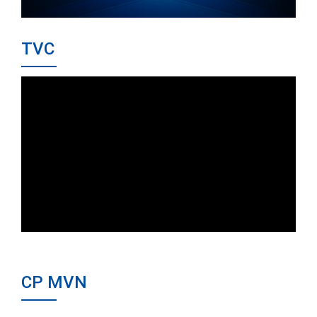
TVC
CP MVN