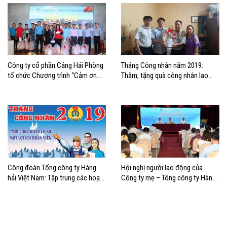
Công ty cổ phần Cảng Hải Phòng
Tháng Công nhân năm 2019:
tổ chức Chương trình “Cảm ơn
Thăm, tặng quà công nhân lao
người lao động”
động có hoàn cảnh khó khăn
khối Vận tải biển khu vực Hải
Phòng
Công đoàn Tổng công ty Hàng
Hội nghị người lao động của
hải Việt Nam: Tập trung các hoạt
Công ty mẹ – Tông công ty Hàng
động chăm lo lợi ích đoàn viên,
hải Việt Nam
người lao động nhân Tháng Công
nhân năm 2019