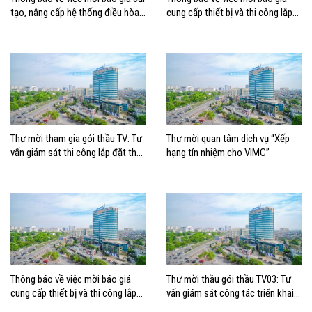
tạo, nâng cấp hệ thống điều hòa
cung cấp thiết bị và thi công lắp
không khí tòa nhà Ocean Park
đặt thay thế Dàn nóng cho hệ
giai đoạn III
thống điều hòa không khí tại tòa
nhà Ocean Park
Thư mời tham gia gói thầu TV: Tư
Thư mời quan tâm dịch vụ “Xếp
vấn giám sát thi công lắp đặt thay
hạng tín nhiệm cho VIMC”
thế hệ thống điều hòa không khí
tại tòa nhà Trỗi, TP. HCM
Thông báo về việc mời báo giá
Thư mời thầu gói thầu TV03: Tư
cung cấp thiết bị và thi công lắp
vấn giám sát công tác triển khai
đặt thay thế hệ thống điều hòa
Thuộc dự án: Trục tích hợp –