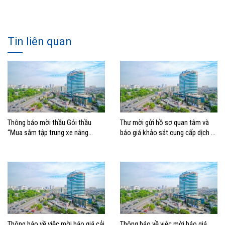
Tin liên quan
Thông báo mời thầu Gói thầu
Thư mời gửi hồ sơ quan tâm và
“Mua sắm tập trung xe nâng
báo giá khảo sát cung cấp dịch vụ
container thuộc Tổng công ty
Tư vấn lập Đề án Chiến lược
Hàng hải Việt Nam –
Chuyển đổi số tổng thể giai đoạn
2026 – 2030, tầm nhìn 2035
Thông báo về việc mời báo giá cải
Thông báo về việc mời báo giá