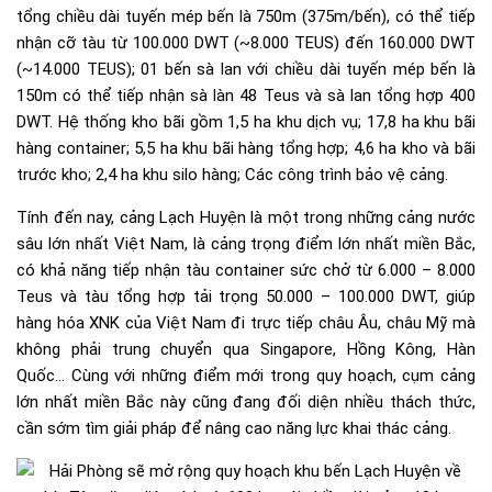
tổng chiều dài tuyến mép bến là 750m (375m/bến), có thể tiếp
nhận cỡ tàu từ 100.000 DWT (~8.000 TEUS) đến 160.000 DWT
(~14.000 TEUS); 01 bến sà lan với chiều dài tuyến mép bến là
150m có thể tiếp nhận sà làn 48 Teus và sà lan tổng hợp 400
DWT. Hệ thống kho bãi gồm 1,5 ha khu dịch vụ; 17,8 ha khu bãi
hàng container; 5,5 ha khu bãi hàng tổng hợp; 4,6 ha kho và bãi
trước kho; 2,4 ha khu silo hàng; Các công trình bảo vệ cảng.
Tính đến nay, cảng Lạch Huyện là một trong những cảng nước
sâu lớn nhất Việt Nam, là cảng trọng điểm lớn nhất miền Bắc,
có khả năng tiếp nhận tàu container sức chở từ 6.000 – 8.000
Teus và tàu tổng hợp tải trọng 50.000 – 100.000 DWT, giúp
hàng hóa XNK của Việt Nam đi trực tiếp châu Âu, châu Mỹ mà
không phải trung chuyển qua Singapore, Hồng Kông, Hàn
Quốc… Cùng với những điểm mới trong quy hoạch, cụm cảng
lớn nhất miền Bắc này cũng đang đối diện nhiều thách thức,
cần sớm tìm giải pháp để nâng cao năng lực khai thác cảng.