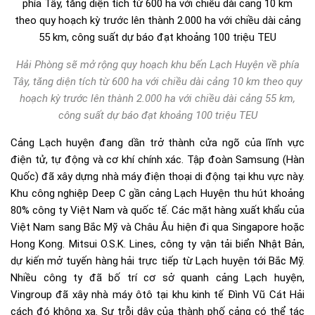
Hải Phòng sẽ mở rộng quy hoạch khu bến Lạch Huyện về phía
Tây, tăng diện tích từ 600 ha với chiều dài cảng 10 km theo quy
hoạch kỳ trước lên thành 2.000 ha với chiều dài cảng 55 km,
công suất dự báo đạt khoảng 100 triệu TEU
Cảng Lạch huyện đang dần trở thành cửa ngõ của lĩnh vực
điện tử, tự động và cơ khí chính xác. Tập đoàn Samsung (Hàn
Quốc) đã xây dựng nhà máy điện thoại di động tại khu vực này.
Khu công nghiệp Deep C gần cảng Lạch Huyện thu hút khoảng
80% công ty Việt Nam và quốc tế. Các mặt hàng xuất khẩu của
Việt Nam sang Bắc Mỹ và Châu Âu hiện đi qua Singapore hoặc
Hong Kong. Mitsui O.S.K. Lines, công ty vận tải biển Nhật Bản,
dự kiến mở tuyến hàng hải trực tiếp từ Lạch huyện tới Bắc Mỹ.
Nhiều công ty đã bố trí cơ sở quanh cảng Lạch huyện,
Vingroup đã xây nhà máy ôtô tại khu kinh tế Đình Vũ Cát Hải
cách đó không xa. Sự trỗi dậy của thành phố cảng có thể tác