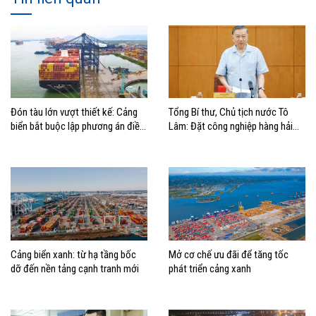
Đón tàu lớn vượt thiết kế: Cảng
Tổng Bí thư, Chủ tịch nước Tô
biển bắt buộc lập phương án điều
Lâm: Đặt công nghiệp hàng hải
động, đánh giá rủi ro
đúng vị trí trong chiến lược xây
dựng Việt Nam trở thành quốc gia
biển mạnh
Cảng biển xanh: từ hạ tầng bốc
Mở cơ chế ưu đãi để tăng tốc
dỡ đến nền tảng cạnh tranh mới
phát triển cảng xanh