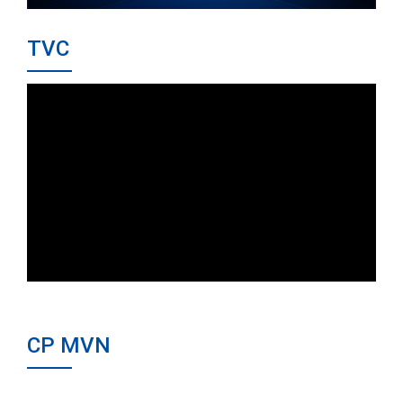
TVC
CP MVN