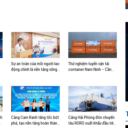
Sự an toàn của mỗi người lao
Thử nghiệm tuyến vận tải
động chính là nền tảng vững
container Nam Ninh – Cần
chắc tạo nên thành công của
Thơ, mở thêm hướng kết nối
Cảng Đà Nẵng
logistics cho ĐBSCL
nh
Cảng Cam Ranh tăng tốc bứt
Cảng Hải Phòng đón chuyến
ng
phá, tạo nền tảng hoàn thành
tàu RORO xuất khẩu đầu tiên