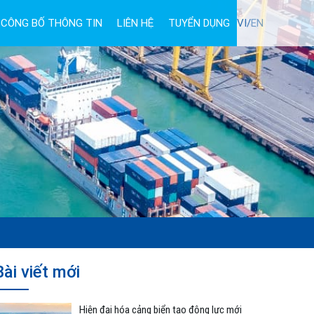
CÔNG BỐ THÔNG TIN
LIÊN HỆ
TUYỂN DỤNG
VI/
EN
Bài viết mới
Hiện đại hóa cảng biển tạo động lực mới