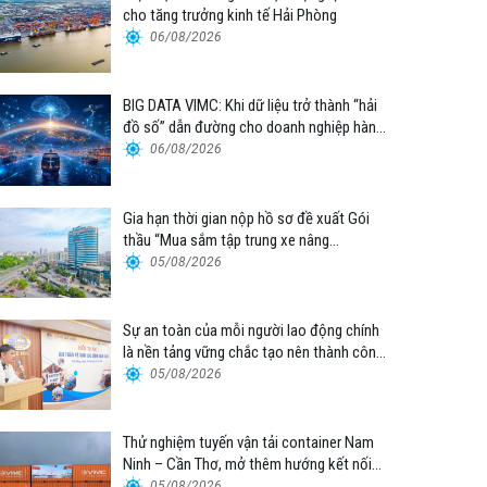
cho tăng trưởng kinh tế Hải Phòng
06/08/2026
BIG DATA VIMC: Khi dữ liệu trở thành “hải
đồ số” dẫn đường cho doanh nghiệp hàng
hải
06/08/2026
Gia hạn thời gian nộp hồ sơ đề xuất Gói
thầu “Mua sắm tập trung xe nâng
container thuộc Tổng công ty Hàng hải
05/08/2026
Việt Nam – CTCP”
Sự an toàn của mỗi người lao động chính
là nền tảng vững chắc tạo nên thành công
của Cảng Đà Nẵng
05/08/2026
Thử nghiệm tuyến vận tải container Nam
Ninh – Cần Thơ, mở thêm hướng kết nối
logistics cho ĐBSCL
05/08/2026