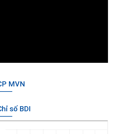
CP MVN
Chỉ số BDI