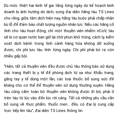
Dù mức thiệt hại kinh tế gia tăng từng ngày do kế hoạch kinh
doanh bị ảnh hưởng do dịch, song đại diện hãng tàu T.S Lines
cho rằng, giữa tâm dịch hiện nay, hãng tàu buộc phải chấp nhận
bù lỗ để đảm bảo chất lượng nguồn nhân lực. Nếu các hãng cố
tình cho tàu hoạt động, chỉ một thuyền viên nhiễm nCoV, tàu
sẽ bị cơ quan nước bạn giữ lại chờ phun khử trùng, cách ly, kiểm
soát dịch bệnh trong tình cảnh hàng hóa không dỡ xuống
được, chi phí lưu tàu tính từng ngày. Chi phí phải bỏ ra còn
nhiều gấp bội.
“Hiện, tất cả thuyền viên đều được chủ tàu thông báo sử dụng
các trang thiết bị y tế để phòng dịch từ xa như: Khẩu trang,
găng tay y tế dùng một lần, các loại thuốc bổ sung sức đề
kháng cho cơ thể để thuyền viên sử dụng thường xuyên. Hãng
tàu cũng cấm toàn bộ thuyền viên không được đi bờ, phải ở
trên tàu từ lúc vào đến lúc rời cảng. Tất cả những yêu cầu cần
bổ sung về thực phẩm, thuốc men… đều có đại lý cung cấp
trực tiếp lên tàu”, đại diện T.S Lines thông tin.