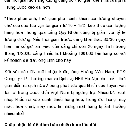
dài thời gian dỡ hàng xuống cảng do thời gian kiểm tra của phía
Trung Quốc kéo dài hơn.
“Theo phản ánh, thời gian phát sinh khiến sản lượng chuyên
chở của các tàu vận tải giảm từ 10 – 15%, kéo theo sản lượng
hàng hóa thông qua cảng Quy Nhơn cũng bị giảm với tỷ lệ
tương đương. Nếu thời gian trước, cảng khai thác 30/30 ngày,
hiện tại số giờ làm việc của cảng chỉ còn 20 ngày. Tính trong
tháng 1/2020, cảng thiếu hụt khoảng 100.000 tấn hàng so với
kế hoạch đề tra”, ông Linh cho hay.
Đối với các DN xuất nhập khẩu, ông Hoàng Văn Nam, PGĐ
Công ty CP Thương mại và Dịch vụ HBS Hà Nội cho biết, thời
gian diễn ra dịch nCoV bùng phát vừa qua khiến các tuyến vận
tải từ Trung Quốc đến Việt Nam bị ngưng trệ. Nhiều DN xuất
nhập khẩu rơi vào cảnh thiếu hàng hóa, trong đó, hàng may
mặc, hóa chất, máy móc là những mặt hàng bị ảnh hưởng
nhiều nhất.
Chấp nhận lỗ để đảm bảo chiến lược lâu dài