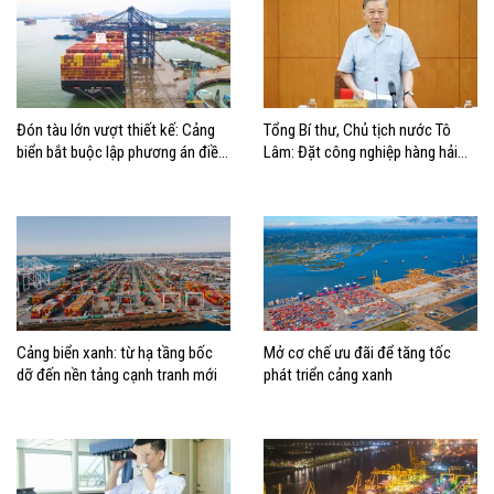
Đón tàu lớn vượt thiết kế: Cảng
Tổng Bí thư, Chủ tịch nước Tô
biển bắt buộc lập phương án điều
Lâm: Đặt công nghiệp hàng hải
động, đánh giá rủi ro
đúng vị trí trong chiến lược xây
dựng Việt Nam trở thành quốc gia
biển mạnh
Cảng biển xanh: từ hạ tầng bốc
Mở cơ chế ưu đãi để tăng tốc
dỡ đến nền tảng cạnh tranh mới
phát triển cảng xanh