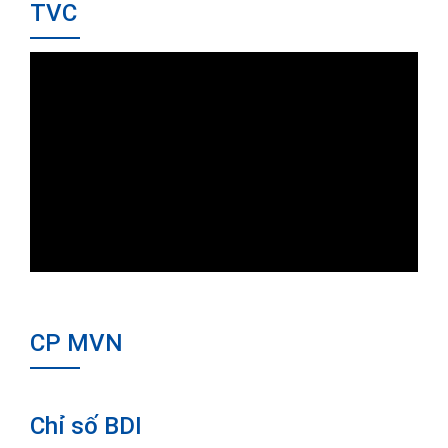
TVC
CP MVN
Chỉ số BDI