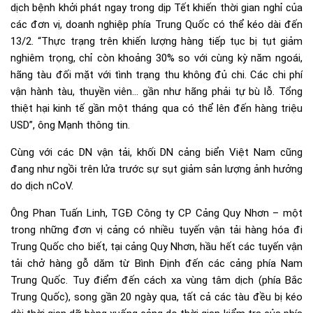
dịch bệnh khởi phát ngay trong dịp Tết khiến thời gian nghỉ của
các đơn vị, doanh nghiệp phía Trung Quốc có thể kéo dài đến
13/2. “Thực trạng trên khiến lượng hàng tiếp tục bị tụt giảm
nghiêm trọng, chỉ còn khoảng 30% so với cùng kỳ năm ngoái,
hãng tàu đối mặt với tình trạng thu không đủ chi. Các chi phí
vận hành tàu, thuyền viên… gần như hãng phải tự bù lỗ. Tổng
thiệt hại kinh tế gần một tháng qua có thể lên đến hàng triệu
USD”, ông Mạnh thông tin.
Cùng với các DN vận tải, khối DN cảng biển Việt Nam cũng
đang như ngồi trên lửa trước sự sụt giảm sản lượng ảnh hưởng
do dịch nCoV.
Ông Phan Tuấn Linh, TGĐ Công ty CP Cảng Quy Nhơn – một
trong những đơn vị cảng có nhiều tuyến vận tải hàng hóa đi
Trung Quốc cho biết, tại cảng Quy Nhơn, hầu hết các tuyến vận
tải chở hàng gỗ dăm từ Bình Định đến các cảng phía Nam
Trung Quốc. Tuy điểm đến cách xa vùng tâm dịch (phía Bắc
Trung Quốc), song gần 20 ngày qua, tất cả các tàu đều bị kéo