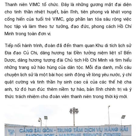
Thanh niên VIMC tổ chức. Đây là những gương mặt đại diện
cho tinh thần nhiệt huyết, bản lĩnh, tiên phong và khát vọng
cống hiến của tuổi trẻ VIMC, góp phần lan tỏa sâu rộng việc
học tập và làm theo tư tưởng, đạo đức, phong cách Hồ Chí
Minh trong toàn đơn vị.
Tiếp nối hành trình, đoàn đã đến tham quan Khu di tích lịch sử
Địa đạo Củ Chi, dâng hương tại Đền tưởng niệm liệt sĩ Bến
Dược, dâng hương tượng đài Chủ tịch Hồ Chí Minh và tìm hiểu
những trang sử hào hùng của dân tộc. Mỗi địa danh, mỗi câu
chuyện lịch sử là một bài học sinh động về lòng yêu nước, ý chí
quật cường và tinh thần hy sinh cao cả của các thế hệ cha
anh, từ đó hun đúc thêm niềm tự hào, bản lĩnh chính trị và ý
thức trách nhiệm cho đoàn viên thanh niên trong thời kỳ mới.