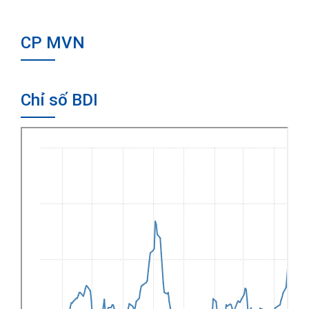
CP MVN
Chỉ số BDI