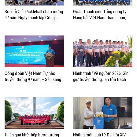
Sôi nổi Giải Pickleball chào mừng
Đoàn Thanh niên Tổng công ty
97 năm Ngày thành lập Công
Hàng hải Việt Nam tham quan,
đoàn Việt Nam
học tập thực tế tại Nhà Quốc hội
Công đoàn Việt Nam: Tự hào
Hành trình “Về nguồn” 2026: Gìn
truyền thống 97 năm – Sẵn sàng
giữ truyền thống, lan tỏa trách
bước vào kỷ nguyên mới
nhiệm
Tri ân quá khứ, tiếp bước tương
Những món quà từ Đại hội XIV