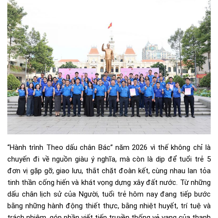
“Hành trình Theo dấu chân Bác” năm 2026 vì thế không chỉ là
chuyến đi về nguồn giàu ý nghĩa, mà còn là dịp để tuổi trẻ 5
đơn vị gặp gỡ, giao lưu, thắt chặt đoàn kết, cùng nhau lan tỏa
tinh thần cống hiến và khát vọng dựng xây đất nước. Từ những
dấu chân lịch sử của Người, tuổi trẻ hôm nay đang tiếp bước
bằng những hành động thiết thực, bằng nhiệt huyết, trí tuệ và
trách nhiệm, góp phần viết tiếp truyền thống vẻ vang của thanh