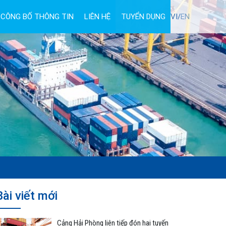
CÔNG BỐ THÔNG TIN
LIÊN HỆ
TUYỂN DỤNG
VI/
EN
Bài viết mới
Cảng Hải Phòng liên tiếp đón hai tuyến