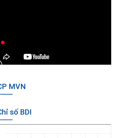
CP MVN
Chỉ số BDI