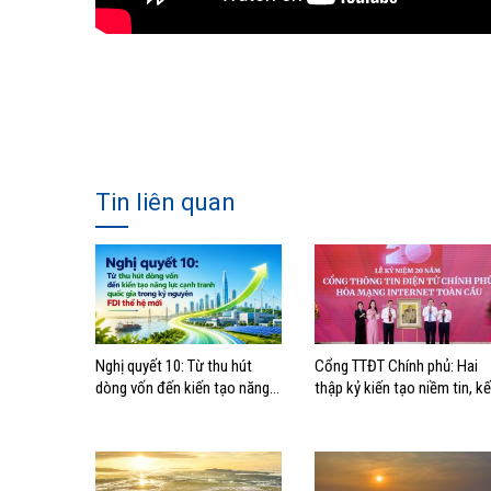
Tin liên quan
Nghị quyết 10: Từ thu hút
Cổng TTĐT Chính phủ: Hai
dòng vốn đến kiến tạo năng
thập kỷ kiến tạo niềm tin, kế
lực cạnh tranh quốc gia trong
nối Chính phủ với người dân
kỷ nguyên FDI thế hệ mới