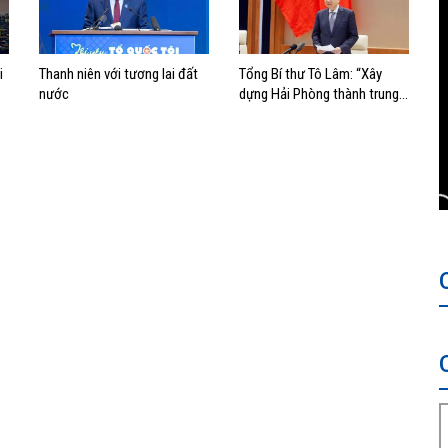
i
Thanh niên với tương lai đất
Tổng Bí thư Tô Lâm: “Xây
nước
dựng Hải Phòng thành trung
tâm công nghiệp, cảng biển
hiện đại”