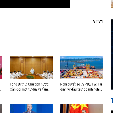
VTV1
Tổng Bí thư, Chủ tịch nước:
Nghị quyết số 79-NQ/TW: Tái
t
Cần đổi mới tư duy và tầm
định vị ‘đầu tàu’ doanh nghiệp
nhìn phát triển biển
nhà nước