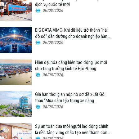
dịch vụ quốc tế mới
06/08/2026
BIG DATA VIMC: Khi dữ liệu trở thành “hải
đồ số” dẫn đường cho doanh nghiệp hàng
hải
06/08/2026
Hiện đại hóa cảng biển tạo động lực mới
cho tăng trưởng kinh tế Hải Phòng
06/08/2026
Gia hạn thời gian nộp hồ sơ đề xuất Gói
thầu “Mua sắm tập trung xe nâng
container thuộc Tổng công ty Hàng hải
05/08/2026
Việt Nam – CTCP”
Sự an toàn của mỗi người lao động chính
là nền tảng vững chắc tạo nên thành công
của Cảng Đà Nẵng
05/08/2026