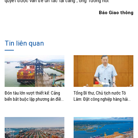
quyết được vấn đề ùn tắc tại cảng”, ông Tương nói.
Báo Giao thông
Tin liên quan
Đón tàu lớn vượt thiết kế: Cảng
Tổng Bí thư, Chủ tịch nước Tô
biển bắt buộc lập phương án điều
Lâm: Đặt công nghiệp hàng hải
động, đánh giá rủi ro
đúng vị trí trong chiến lược xây
dựng Việt Nam trở thành quốc gia
biển mạnh