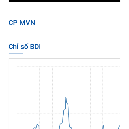
CP MVN
Chỉ số BDI