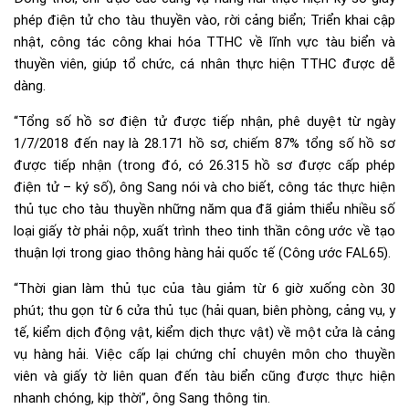
phép điện tử cho tàu thuyền vào, rời cảng biển; Triển khai cập
nhật, công tác công khai hóa TTHC về lĩnh vực tàu biển và
thuyền viên, giúp tổ chức, cá nhân thực hiện TTHC được dễ
dàng.
“Tổng số hồ sơ điện tử được tiếp nhận, phê duyệt từ ngày
1/7/2018 đến nay là 28.171 hồ sơ, chiếm 87% tổng số hồ sơ
được tiếp nhận (trong đó, có 26.315 hồ sơ được cấp phép
điện tử – ký số), ông Sang nói và cho biết, công tác thực hiện
thủ tục cho tàu thuyền những năm qua đã giảm thiểu nhiều số
loại giấy tờ phải nộp, xuất trình theo tinh thần công ước về tạo
thuận lợi trong giao thông hàng hải quốc tế (Công ước FAL65).
“Thời gian làm thủ tục của tàu giảm từ 6 giờ xuống còn 30
phút; thu gọn từ 6 cửa thủ tục (hải quan, biên phòng, cảng vụ, y
tế, kiểm dịch động vật, kiểm dịch thực vật) về một cửa là cảng
vụ hàng hải. Việc cấp lại chứng chỉ chuyên môn cho thuyền
viên và giấy tờ liên quan đến tàu biển cũng được thực hiện
nhanh chóng, kịp thời”, ông Sang thông tin.