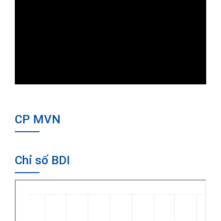
CP MVN
Chỉ số BDI