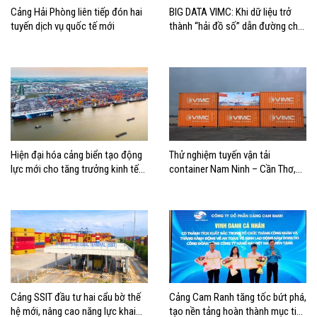
Cảng Hải Phòng liên tiếp đón hai
BIG DATA VIMC: Khi dữ liệu trở
tuyến dịch vụ quốc tế mới
thành “hải đồ số” dẫn đường cho
doanh nghiệp hàng hải
Hiện đại hóa cảng biển tạo động
Thử nghiệm tuyến vận tải
lực mới cho tăng trưởng kinh tế
container Nam Ninh – Cần Thơ,
Hải Phòng
mở thêm hướng kết nối logistics
cho ĐBSCL
Cảng SSIT đầu tư hai cẩu bờ thế
Cảng Cam Ranh tăng tốc bứt phá,
hệ mới, nâng cao năng lực khai
tạo nền tảng hoàn thành mục tiêu