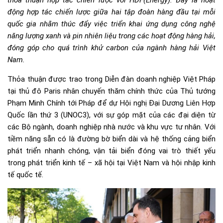
thỏa thuận hợp tác chiến lược với
HDF
(Energy).
Đây
là hoạt
động
hợp tác chiến lược
giữa hai tập đoàn hàng đầu tại mỗi
quốc gia
nhằm thúc đẩy việc triển khai ứng dụng công nghệ
năng
lượng
xanh và pin nhiên liệu trong các hoạt động hàng hải,
đóng góp cho quá trình khử carbon của ngành hàng hải Việt
Nam.
Thỏa thuận được trao trong Diễn đàn doanh nghiệp Việt Pháp
tại thủ đô Paris nhân chuyến thăm chính thức của Thủ tướng
Phạm Minh Chính tới Pháp để dự Hội nghị Đại Dương Liên Hợp
Quốc lần thứ 3 (UNOC3), với sự góp mặt của các đại diện từ
các Bộ ngành, doanh nghiệp nhà nước và khu vực tư nhân. Với
tiềm năng sẵn có là đường bờ biển dài và hệ thống cảng biển
phát triển nhanh chóng, vận tải biển đóng vai trò thiết yếu
trong phát triển kinh tế – xã hội tại Việt Nam và hội nhập kinh
tế quốc tế.