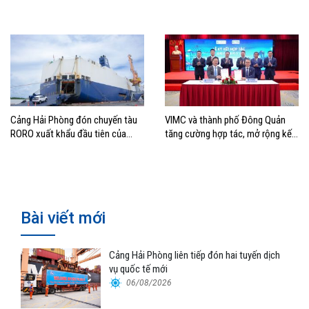
thác cảng
tăng trưởng năm 2026
Cảng Hải Phòng đón chuyến tàu
VIMC và thành phố Đông Quản
RORO xuất khẩu đầu tiên của
tăng cường hợp tác, mở rộng kết
Hyundai Glovis
nối logistics và thương mại Việt
Nam – Trung Quốc
Bài viết mới
Cảng Hải Phòng liên tiếp đón hai tuyến dịch
vụ quốc tế mới
06/08/2026