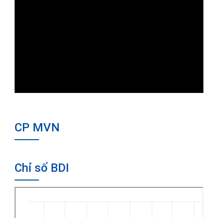
CP MVN
Chỉ số BDI