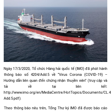
Ngày 17/3/2020, Tổ chức Hàng hải quốc tế (IMO) đã phát hành
thông báo số 4204/Add.5 về “Virus Corona (COVID-19) –
Hướng dẫn liên quan đến chứng nhận thuyền viên” (truy cập và
tải về tại liên kết:
http://www.imo.org/en/MediaCentre/HotTopics/Documents/CL.4
Add.5.pdf
).
Theo thông báo nêu trên, Tổng Thư ký IMO đã được báo cáo