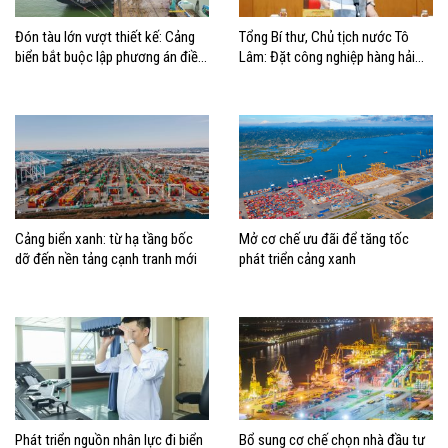
Đón tàu lớn vượt thiết kế: Cảng
Tổng Bí thư, Chủ tịch nước Tô
biển bắt buộc lập phương án điều
Lâm: Đặt công nghiệp hàng hải
động, đánh giá rủi ro
đúng vị trí trong chiến lược xây
dựng Việt Nam trở thành quốc gia
biển mạnh
Cảng biển xanh: từ hạ tầng bốc
Mở cơ chế ưu đãi để tăng tốc
dỡ đến nền tảng cạnh tranh mới
phát triển cảng xanh
Phát triển nguồn nhân lực đi biển
Bổ sung cơ chế chọn nhà đầu tư