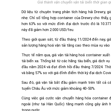
Giá thành vận chuyển vận tải biển thời gian q
Dữ liệu từ chuyên trang phân tích hàng hải Drewry, g
nhẹ. Chỉ số tổng hợp container của Drewry cho thấy, 
hơn 63% so với mức đỉnh đại dịch trước đó là 10.37
này đã giảm hơn 2.000 USD/feu.
Theo giới quan sát, từ đầu tháng 11/2024 đến nay, g
sản lượng hàng hoá vận tải tăng cao theo mùa vụ vào 
Thực tế năm qua, giá vận tải hàng hoá container xuất
tải biển xa. Thống kê từ các hãng tàu biển, giá dịch 
đầu năm 2024 và đạt đỉnh hồi đầu tháng 7/2024. Thờ
và bằng 57% so với giá đỉnh điểm thời kỳ đại dịch Covi
Sau đó, giá vận tải bắt đầu giảm mạnh trên tất cả c
tuyến Châu Âu với mức giảm khoảng 40-50%.
Cùng việc giá cước vận chuyển hàng hóa container 
ngoài (như tại Hàn Quốc) tăng mạnh cũng gây ảnh 
trong nước.