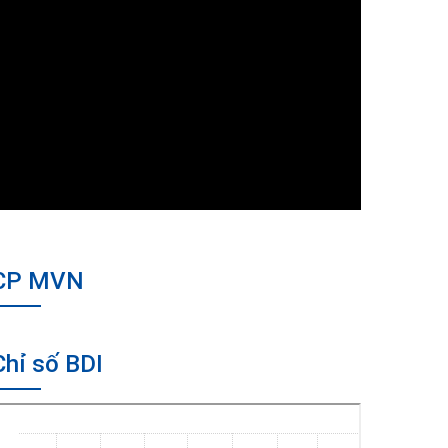
CP MVN
Chỉ số BDI