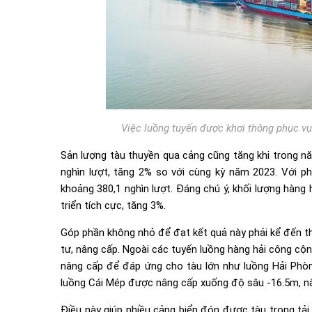
Việc luồng tuyến được khơi thông phục vụ
Sản lượng tàu thuyền qua cảng cũng tăng khi trong nă
nghìn lượt, tăng 2% so với cùng kỳ năm 2023. Với p
khoảng 380,1 nghìn lượt. Đáng chú ý, khối lượng hàng
triển tích cực, tăng 3%.
Góp phần không nhỏ để đạt kết quả này phải kể đến th
tư, nâng cấp. Ngoài các tuyến luồng hàng hải công cộ
nâng cấp để đáp ứng cho tàu lớn như luồng Hải Ph
luồng Cái Mép được nâng cấp xuống độ sâu -16.5m, nâ
Điều này giúp nhiều cảng biển đón được tàu trọng tải