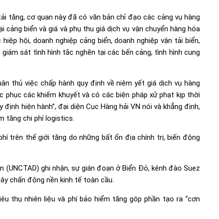
 tải tăng, cơ quan này đã có văn bản chỉ đạo các cảng vụ hàng
tại cảng biển và giá và phụ thu giá dịch vụ vận chuyển hàng hóa
 hiệp hội, doanh nghiệp cảng biển, doanh nghiệp vận tải biển,
giám sát tình hình tắc nghẽn tại các bến cảng, tình hình cung
ân thủ việc chấp hành quy định về niêm yết giá dịch vụ hàng
c phục các khiếm khuyết và có các biện pháp xử phạt kịp thời
 định hiện hành”, đại diện Cục Hàng hải VN nói và khẳng định,
 tăng chi phí logistics.
hí trên thế giới tăng do những bất ổn địa chính trị, biến động
ển (UNCTAD) ghi nhận, sự gián đoạn ở Biển Đỏ, kênh đào Suez
ây chấn động nền kinh tế toàn cầu.
u thụ nhiên liệu và phí bảo hiểm tăng góp phần tạo ra “cơn