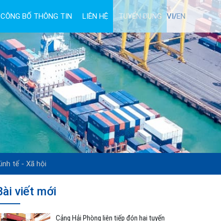
CÔNG BỐ THÔNG TIN
LIÊN HỆ
TUYỂN DỤNG
VI/
EN
inh tế - Xã hội
Bài viết mới
Cảng Hải Phòng liên tiếp đón hai tuyến