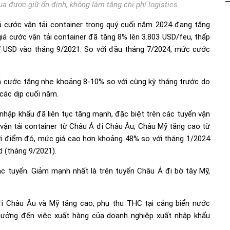
ua được giữ ổn định, không làm tăng chi phí logistics
iá cước vận tải container trong quý cuối năm 2024 đang tăng
giá cước vận tải container đã tăng 8% lên 3.803 USD/feu, thấp
7 USD vào tháng 9/2021. So với đầu tháng 7/2024, mức cước
iá cước tăng nhẹ khoảng 8-10% so với cùng kỳ tháng trước do
các dịp cuối năm.
 nhập khẩu đã liên tục tăng mạnh, đặc biệt trên các tuyến vận
vụ vận tải container từ Châu Á đi Châu Âu, Châu Mỹ tăng cao từ
i điểm đó, mức giá cao hơn khoảng 48% so với tháng 1/2024
d (tháng 9/2021).
ác tuyến. Giảm mạnh nhất là trên tuyến Châu Á đi bờ tây Mỹ,
đi Châu Âu và Mỹ tăng cao, phụ thu THC tại cảng biển nước
hưởng đến việc xuất hàng của doanh nghiệp xuất nhập khẩu