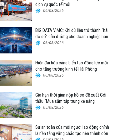
dịch vụ quốc tế mới
06/08/2026
BIG DATA VIMC: Khi dữ liệu trở thành “hải
đồ số” dẫn đường cho doanh nghiệp hàng
hải
06/08/2026
Hiện đại hóa cảng biển tạo động lực mới
cho tăng trưởng kinh tế Hải Phòng
06/08/2026
Gia hạn thời gian nộp hồ sơ đề xuất Gói
thầu “Mua sắm tập trung xe nâng
container thuộc Tổng công ty Hàng hải
05/08/2026
Việt Nam – CTCP”
Sự an toàn của mỗi người lao động chính
là nền tảng vững chắc tạo nên thành công
của Cảng Đà Nẵng
05/08/2026