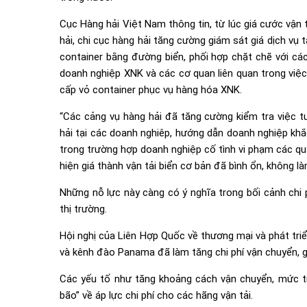
Cục Hàng hải Việt Nam thông tin, từ lúc giá cước vận
hải, chi cục hàng hải tăng cường giám sát giá dịch vụ 
container bằng đường biển, phối hợp chặt chẽ với các
doanh nghiệp XNK và các cơ quan liên quan trong việc 
cấp vỏ container phục vụ hàng hóa XNK.
“Các cảng vụ hàng hải đã tăng cường kiểm tra việc tu
hải tại các doanh nghiêp, hướng dẫn doanh nghiệp khắ
trong trường hợp doanh nghiệp cố tình vi phạm các quy
hiện giá thành vận tải biển cơ bản đã bình ổn, không làm
Những nỗ lực này càng có ý nghĩa trong bối cảnh chi p
thị trường.
Hội nghị của Liên Hợp Quốc về thương mại và phát tri
và kênh đào Panama đã làm tăng chi phí vận chuyển, g
Các yếu tố như tăng khoảng cách vận chuyển, mức tiê
bão” về áp lực chi phí cho các hãng vận tải.