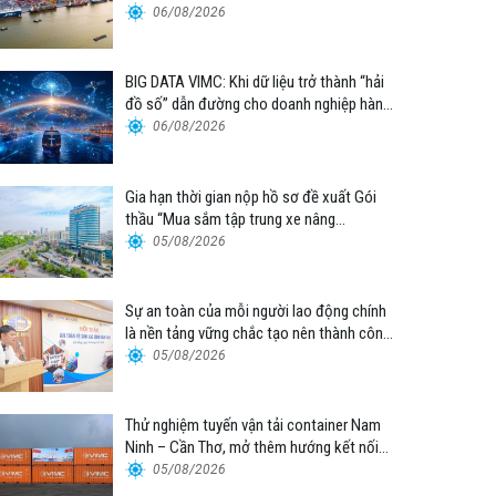
06/08/2026
BIG DATA VIMC: Khi dữ liệu trở thành “hải
đồ số” dẫn đường cho doanh nghiệp hàng
hải
06/08/2026
Gia hạn thời gian nộp hồ sơ đề xuất Gói
thầu “Mua sắm tập trung xe nâng
container thuộc Tổng công ty Hàng hải
05/08/2026
Việt Nam – CTCP”
Sự an toàn của mỗi người lao động chính
là nền tảng vững chắc tạo nên thành công
của Cảng Đà Nẵng
05/08/2026
Thử nghiệm tuyến vận tải container Nam
Ninh – Cần Thơ, mở thêm hướng kết nối
logistics cho ĐBSCL
05/08/2026