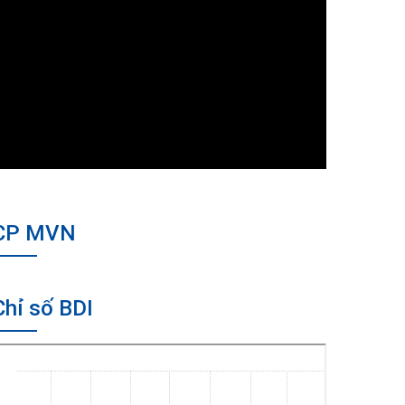
CP MVN
Chỉ số BDI