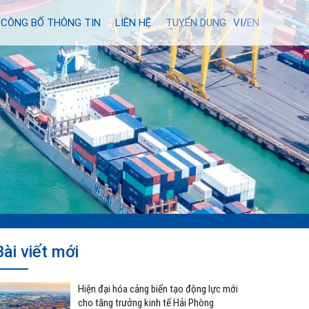
CÔNG BỐ THÔNG TIN
LIÊN HỆ
TUYỂN DỤNG
VI/
EN
Bài viết mới
Hiện đại hóa cảng biển tạo động lực mới
cho tăng trưởng kinh tế Hải Phòng