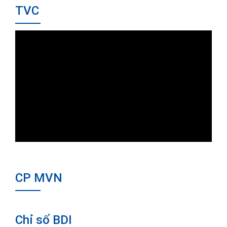
TVC
CP MVN
Chỉ số BDI