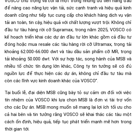
VOSCO chú trọng và coi là một trong những ưu tiên hàng đầu
để nâng cao năng lực vận tải, sức cạnh tranh và hiệu quả kinh
doanh cũng như tiếp tục cung cấp cho khách hàng dịch vụ vận
tải an toàn, tin cậy, hiệu quả với chất lượng vượt trội. Không chỉ
đầu tư tàu hàng rời cỡ Supramax, trong năm 2025, VOSCO có
kế hoạch triển khai các dự án đầu tư lớn khác gồm cả đầu tư
đóng hoặc mua resale các tàu hàng rời cỡ Ultramax, trọng tải
khoảng 62.000-66.000 dwt và tàu dầu sản phẩm cỡ MR, trọng
tải khoảng 50.000 dwt. Với sự hợp tác, song hành của MSB và
nhiều tổ chức tín dụng lớn khác, Công ty tin tưởng sẽ có đủ
nguồn lực để thực hiện các dự án, không chỉ đầu tư tàu mà
còn các lĩnh vực kinh doanh khác của VOSCO”.
Tại buổi lễ, đại diện MSB cũng bày tỏ sự cảm ơn đối với việc
tín nhiệm của VOSCO khi lựa chọn MSB là đơn vị tài trợ vốn
cho các Dự án. MSB mong muốn sẽ mang lại lợi ích tối ưu cho
cả hai bên và tin tưởng rằng VOSCO sẽ khai thác các tàu một
cách ổn định, hiệu quả, tiếp tục phát triển mạnh mẽ hơn trong
thời gian tới.