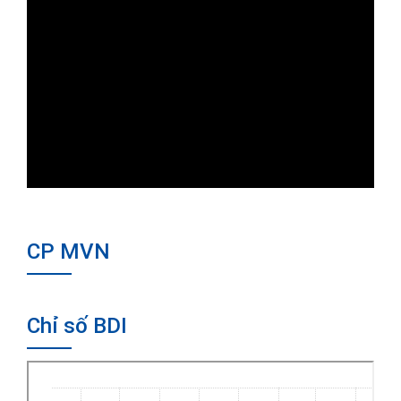
CP MVN
Chỉ số BDI