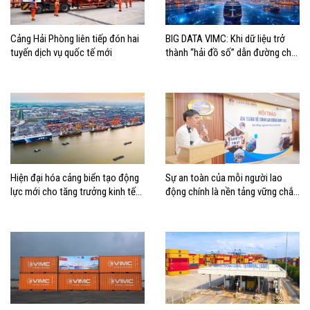
Cảng Hải Phòng liên tiếp đón hai
BIG DATA VIMC: Khi dữ liệu trở
tuyến dịch vụ quốc tế mới
thành “hải đồ số” dẫn đường cho
doanh nghiệp hàng hải
Hiện đại hóa cảng biển tạo động
Sự an toàn của mỗi người lao
lực mới cho tăng trưởng kinh tế
động chính là nền tảng vững chắc
Hải Phòng
tạo nên thành công của Cảng Đà
Nẵng