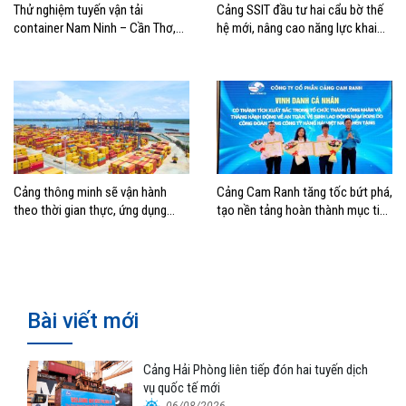
Thử nghiệm tuyến vận tải
Cảng SSIT đầu tư hai cẩu bờ thế
container Nam Ninh – Cần Thơ,
hệ mới, nâng cao năng lực khai
mở thêm hướng kết nối logistics
thác cảng
cho ĐBSCL
Cảng thông minh sẽ vận hành
Cảng Cam Ranh tăng tốc bứt phá,
theo thời gian thực, ứng dụng
tạo nền tảng hoàn thành mục tiêu
mạnh AI và tự động hóa
tăng trưởng năm 2026
Bài viết mới
Cảng Hải Phòng liên tiếp đón hai tuyến dịch
vụ quốc tế mới