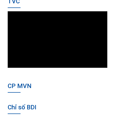
TVC
CP MVN
Chỉ số BDI