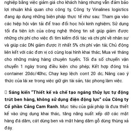
nghiệp bằng việc giảm giá cho khách hàng nhưng vẫn đảm bảo
lợi nhuận khả quan cho công ty, Công ty Vinalines logistics
đang áp dụng những biện pháp thực tế như sau: Tham gia vào
các hiệp hội vận tải để trao đổi học hỏi kinh nghiệm; Sử dụng
tối đa tiện ích của công nghệ thông tin sẽ giúp giảm được
những chi phí cho việc đi tìm kiếm đối tác và chi phí về nhân sự
và giúp các DN giảm được ít nhất 5% chi phí vận tải; Chủ động
liên kết với các đơn vị có cùng loại hình khai thác; Mua vé tháng
cho những máng hàng chuyên tuyến; Tối đa số chuyến vận
chuyển 1 ngày trong điều kiện cho phép; Kết hợp đóng trả
container 20dc/40hc; Chạy kẹp lệch cont 20 dc; Nâng cao ý
thức của lái xe trong việc giữ gìn tài sản, tác phong làm việc.

Sáng kiến “Thiết kế và chế tạo ngáng thủy lực tự động
trút ben hàng, không sử dụng điện động lực” của Công ty
Cổ phần Cảng Cam Ranh.
Mục tiêu của giải pháp là đưa thiết
kế vào ứng dụng khai thác, tăng năng suất xếp dỡ các mặt
hàng đá dăm, cát dùng ben và mặt hàng dăm gỗ dùng thùng xả
đáy.