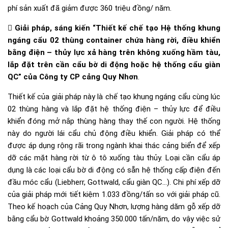
phí sản xuất đã giảm được 360 triệu đồng/ năm.

Giải pháp, sáng kiến “Thiết kế chế tạo Hệ thống khung
ngáng cẩu 02 thùng container chứa hàng rời, điều khiển
bằng điện – thủy lực xả hàng trên không xuống hầm tàu,
lắp đặt trên cần cẩu bờ di động hoặc hệ thống cẩu giàn
QC” của Công ty CP cảng Quy Nhơn
.
Thiết kế của giải pháp này là chế tạo khung ngáng cẩu cùng lúc
02 thùng hàng và lắp đặt hệ thống điện – thủy lực để điều
khiển đóng mở nắp thùng hàng thay thế con người. Hệ thống
này do người lái cẩu chủ động điều khiển. Giải pháp có thể
được áp dụng rộng rãi trong ngành khai thác cảng biển để xếp
dỡ các mặt hàng rời từ ô tô xuống tàu thủy. Loại cần cẩu áp
dụng là các loại cẩu bờ di động có sẵn hệ thống cấp điện đến
đầu móc cẩu (Liebherr, Gottwald, cẩu giàn QC…). Chi phí xếp dỡ
của giải pháp mới tiết kiệm 1.033 đồng/tấn so với giải pháp cũ.
Theo kế hoạch của Cảng Quy Nhơn, lượng hàng dăm gỗ xếp dỡ
bằng cẩu bờ Gottwald khoảng 350.000 tấn/năm, do vậy việc sử