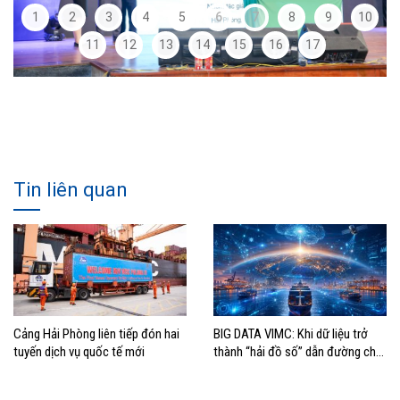
1
2
3
4
5
6
7
8
9
10
11
12
13
14
15
16
17
Tin liên quan
Cảng Hải Phòng liên tiếp đón hai
BIG DATA VIMC: Khi dữ liệu trở
tuyến dịch vụ quốc tế mới
thành “hải đồ số” dẫn đường cho
doanh nghiệp hàng hải