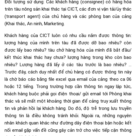
Đối tượng sử dụng: Các khách hàng (consignee) có hàng hóa
trên tàu nông sản khai thác tại CICT, các đơn vị vận tải/ủy thác
(transport agent) của chủ hàng và các phòng ban của cảng
(Khai thác, An ninh, Marketing.
Khách hàng của CICT luôn có nhu cầu nắm được thông tin:
lượng hàng của mình trên tàu đã được dỡ bao nhiêu? còn
được lấy bao nhiêu? tàu chở hàng hóa của mình đã bắt đầu/
kết thúc khai thác hay chưa? lượng hàng trong kho còn bao
nhiêu? Lượng hàng đã lấy ở các tàu trước là bao nhiêu? …
Trước đây, cách duy nhất để chủ hàng có được thông tin này
là chờ báo cáo bằng file excel qua email của cảng theo ca 06
hoặc 12 tiếng. Trong trường hợp cần thông tin ngay lập tức,
khách hàng buộc phải gọi điện thoại/ gửi email tới Phòng khai
thác và sẽ mất một khoảng thời gian để cảng truy xuất thông
tin và phản hồi lại khách hàng. Do đó, độ trễ trong lưu truyền
thông tin là điều không tránh khỏi. Ngoài ra, những nguyên
nhân khách quan khác như đường dây điện thoại bận hoặc kết
nối email gặp vấn đề cũng gây cản trở cho việc tiếp cận thông