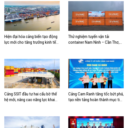
Hiện đại hóa cảng biển tạo động
Thử nghiệm tuyến vận tải
lực mới cho tăng trưởng kinh tế
container Nam Ninh – Cần Thơ,
Hải Phòng
mở thêm hướng kết nối logistics
cho ĐBSCL
Cảng SSIT đầu tư hai cẩu bờ thế
Cảng Cam Ranh tăng tốc bứt phá,
hệ mới, nâng cao năng lực khai
tạo nền tảng hoàn thành mục tiêu
thác cảng
tăng trưởng năm 2026