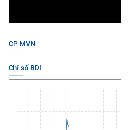
CP MVN
Chỉ số BDI