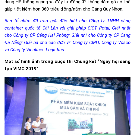
dụng Hệ thống ngáng xả đáy tự động 02 thùng dăm gỗ có thể
giúp tiết kiệm hơn 360 triệu đồng/năm cho Cảng Quy Nhơn.
Ban tổ chức đã trao giải đặc biệt cho Công ty TNHH cảng
container quốc tế Cái Lân với giải pháp CICT Potal; Giải nhất
cho Công ty CP Cảng Hải Phòng; Giải nhì cho Công ty CP Cảng
Đà Nẵng; Giải ba cho các đơn vị: Công ty CMIT, Công ty Vosco
và Công ty Vinalines Logistics.
Một số hình ảnh trong cuộc thi Chung kết “Ngày hội sáng
tạo VIMC 2019”