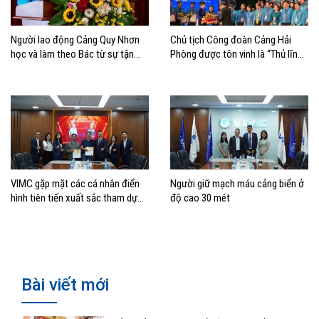
Người lao động Cảng Quy Nhơn
Chủ tịch Công đoàn Cảng Hải
học và làm theo Bác từ sự tận
Phòng được tôn vinh là “Thủ lĩnh
tâm, ý thức trách nhiệm, tính kỷ
Công đoàn tiêu biểu” toàn quốc
luật và tình đồng nghiệp
năm 2026
VIMC gặp mặt các cá nhân điển
Người giữ mạch máu cảng biển ở
hình tiên tiến xuất sắc tham dự
độ cao 30 mét
Đại hội Thi đua yêu nước toàn
quốc lần thứ XI
Bài viết mới