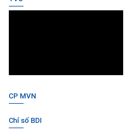
CP MVN
Chỉ số BDI