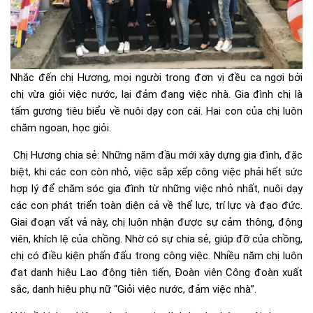
Nhắc đến chị Hương, mọi người trong đơn vị đều ca ngợi bởi
chị vừa giỏi việc nước, lại đảm đang việc nhà. Gia đình chị là
tấm gương tiêu biểu về nuôi dạy con cái. Hai con của chị luôn
chăm ngoan, học giỏi.
Chị Hương chia sẻ: Những năm đầu mới xây dựng gia đình, đặc
biệt, khi các con còn nhỏ, việc sắp xếp công việc phải hết sức
hợp lý để chăm sóc gia đình từ những việc nhỏ nhất, nuôi dạy
các con phát triển toàn diện cả về thể lực, trí lực và đạo đức.
Giai đoạn vất vả này, chị luôn nhận được sự cảm thông, động
viên, khích lệ của chồng. Nhờ có sự chia sẻ, giúp đỡ của chồng,
chị có điều kiện phấn đấu trong công việc. Nhiều năm chị luôn
đạt danh hiệu Lao động tiên tiến, Đoàn viên Công đoàn xuất
sắc, danh hiệu phụ nữ “Giỏi việc nước, đảm việc nhà”.