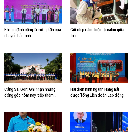
Khi gia đình cũng là một phần của
Giữ nhịp cảng biển từ cabin giữa
chuyến hải trình
trời
Cảng Sài Gòn: Ghi nhận những
Hai điển hình ngành Hàng hải
đóng góp hôm nay, tiếp thêm
được Tổng Liên đoàn Lao động
động lực cho chặng đường phía
Việt Nam biểu dương học tập và
trước
làm theo Bác