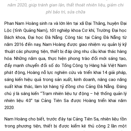
năm 2020, giúp tránh gian lận, thất thoát nhiên liệu, giảm chi
phí bảo trì, sửa chữa
Phan Nam Hoàng sinh ra và lớn lên tại xã Đại Thắng, huyện Đại
Lộc (tỉnh Quảng Nam), tốt nghiệp khoa Cơ khí, Trường Đại học
Bách khoa, Đại học Đà Nẵng. Công tác tại Cảng Đà Nẵng từ
năm 2016 đến nay, Nam Hoàng được giao nhiệm vụ quản lý kỹ
thuật các phương tiện, thiết bị đáp ứng nhu cầu khai thác hàng
hóa. Những năm qua, thực hiện phong trào đổi mới sáng tạo,
đẩy mạnh chuyển đổi số do Tổng Công ty Hàng hải Việt Nam
phát động, Hoàng nỗ lực nghiên cứu và triển khai 14 giải pháp,
sáng kiến hiệu quả trong sản xuất, kinh doanh, nâng cao năng
suất khai thác, làm lợi hàng tỷ đồng cho Cảng Đà Nẵng. Đáng
chú ý là sáng kiến “Trạm nhiên liệu tự động – hệ thống quản lý
nhiên liệu 4.0” tại Cảng Tiên Sa được Hoàng triển khai năm
2020.
Nam Hoàng cho biết, trước đây tại Cảng Tiên Sa, nhiên liệu tồn
trong phương tiện, thiết bị được kiểm kê thủ công 2 lần một