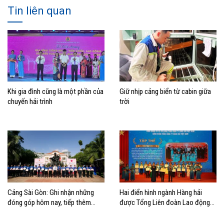
Tin liên quan
Khi gia đình cũng là một phần của
Giữ nhịp cảng biển từ cabin giữa
chuyến hải trình
trời
Cảng Sài Gòn: Ghi nhận những
Hai điển hình ngành Hàng hải
đóng góp hôm nay, tiếp thêm
được Tổng Liên đoàn Lao động
động lực cho chặng đường phía
Việt Nam biểu dương học tập và
trước
làm theo Bác