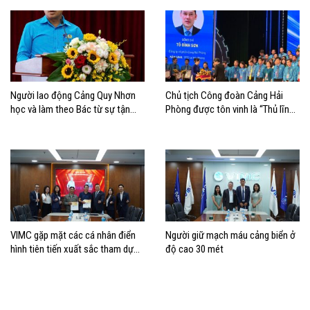
Người lao động Cảng Quy Nhơn
Chủ tịch Công đoàn Cảng Hải
học và làm theo Bác từ sự tận
Phòng được tôn vinh là “Thủ lĩnh
tâm, ý thức trách nhiệm, tính kỷ
Công đoàn tiêu biểu” toàn quốc
luật và tình đồng nghiệp
năm 2026
VIMC gặp mặt các cá nhân điển
Người giữ mạch máu cảng biển ở
hình tiên tiến xuất sắc tham dự
độ cao 30 mét
Đại hội Thi đua yêu nước toàn
quốc lần thứ XI