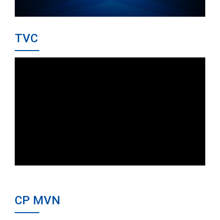
TVC
CP MVN