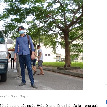
ởng Lê Ngọc Quynh
0 bến cảng các nước. Điều ông lo lắng nhất đó là trong quá