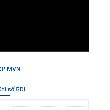
CP MVN
Chỉ số BDI