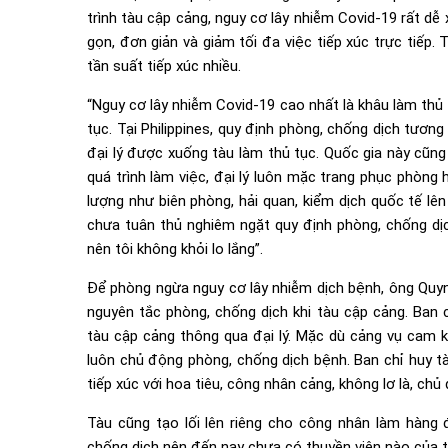
trình tàu cập cảng, nguy cơ lây nhiễm Covid-19 rất dễ x
gọn, đơn giản và giảm tối đa việc tiếp xúc trực tiếp.
tần suất tiếp xúc nhiều.
“Nguy cơ lây nhiễm Covid-19 cao nhất là khâu làm thủ t
tục. Tại Philippines, quy định phòng, chống dịch tươ
đại lý được xuống tàu làm thủ tục. Quốc gia này cũng
quá trình làm việc, đại lý luôn mặc trang phục phòng 
lượng như biên phòng, hải quan, kiểm dịch quốc tế lê
chưa tuân thủ nghiêm ngặt quy định phòng, chống dịc
nên tôi không khỏi lo lắng”.
Để phòng ngừa nguy cơ lây nhiễm dịch bệnh, ông Quynh
nguyên tắc phòng, chống dịch khi tàu cập cảng. Ban c
tàu cập cảng thông qua đại lý. Mặc dù cảng vụ cam 
luôn chủ động phòng, chống dịch bệnh. Ban chỉ huy tà
tiếp xúc với hoa tiêu, công nhân cảng, không lơ là, chủ 
Tàu cũng tạo lối lên riêng cho công nhân làm hàng
chống dịch nên đến nay chưa có thuyền viên nào của tà