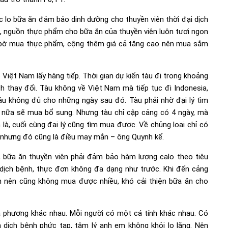
c lo bữa ăn đảm bảo dinh dưỡng cho thuyền viên thời đại dịch
, nguồn thực phẩm cho bữa ăn của thuyền viên luôn tươi ngon
i bờ mua thực phẩm, cộng thêm giá cả tăng cao nên mua sắm
ề Việt Nam lấy hàng tiếp. Thời gian dự kiến tàu đi trong khoảng
ch thay đổi. Tàu không về Việt Nam mà tiếp tục đi Indonesia,
u không đủ cho những ngày sau đó. Tàu phải nhờ đại lý tìm
 nữa sẽ mua bổ sung. Nhưng tàu chỉ cập cảng có 4 ngày, mà
à, cuối cùng đại lý cũng tìm mua được. Về chủng loại chỉ có
iều nhưng đó cũng là điều may mắn – ông Quynh kể.
bữa ăn thuyền viên phải đảm bảo hàm lượng calo theo tiêu
 dịch bệnh, thực đơn không đa dạng như trước. Khi đến cảng
h nên cũng không mua được nhiều, khó cải thiện bữa ăn cho
a phương khác nhau. Mỗi người có một cá tính khác nhau. Có
h dịch bệnh phức tạp, tâm lý anh em không khỏi lo lắng. Nên