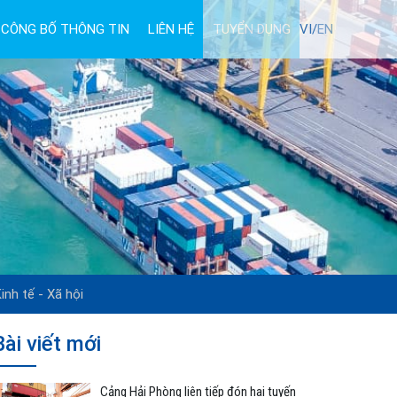
CÔNG BỐ THÔNG TIN
LIÊN HỆ
TUYỂN DỤNG
VI/
EN
inh tế - Xã hội
Bài viết mới
Cảng Hải Phòng liên tiếp đón hai tuyến