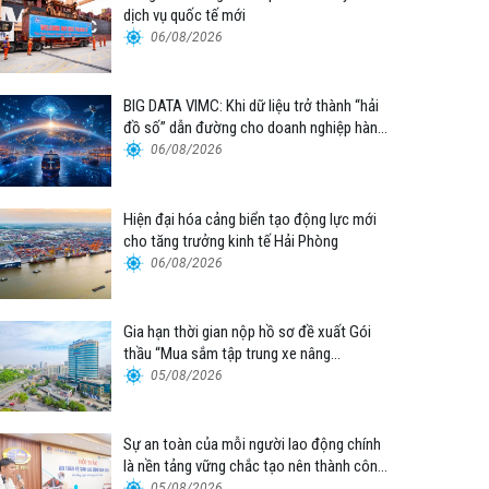
dịch vụ quốc tế mới
06/08/2026
BIG DATA VIMC: Khi dữ liệu trở thành “hải
đồ số” dẫn đường cho doanh nghiệp hàng
hải
06/08/2026
Hiện đại hóa cảng biển tạo động lực mới
cho tăng trưởng kinh tế Hải Phòng
06/08/2026
Gia hạn thời gian nộp hồ sơ đề xuất Gói
thầu “Mua sắm tập trung xe nâng
container thuộc Tổng công ty Hàng hải
05/08/2026
Việt Nam – CTCP”
Sự an toàn của mỗi người lao động chính
là nền tảng vững chắc tạo nên thành công
của Cảng Đà Nẵng
05/08/2026