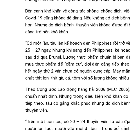
Bên cạnh khó khăn về công tác phòng, chống dịch, việ
Covid-19 cũng không dễ dàng. Nếu không có dịch bệnh
hơn. Nhưng do dịch bệnh, thuyền viên không được đ
càng trở nên khó khăn.
“Có một lần, tàu lên kế hoạch đến Philippines rồi trở v
25 – 27 ngày. Nhưng khi sang đến Philippines, kế hoạ
sau đó qua Brunei. Lượng thực phẩm chuẩn bị ban đầ
mua thực phẩm để “cầm cự”, đợi đến cảng tiếp theo
hết ngày thứ 2 vẫn chưa có nguồn cung cấp. May mắn l
chút thịt lợn, thịt gà, cá, tôm với số lượng không nh
Theo Công ước Lao động hàng hải 2006 (MLC 2006), 
chuẩn nhất định. Nhưng trong điều kiện khó khăn do
tiếp theo, tàu cố gắng khắc phục nhưng do dịch bện
thuyền viên.
“Trên một con tàu, có 20 – 24 thuyền viên từ các đị
người lớn tuổi, người vừa mới đi tàu… Trong bối cản