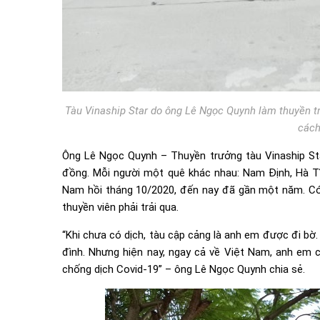
Tàu Vinaship Star do ông Lê Ngọc Quynh làm thuyền t
cách
Ông Lê Ngọc Quynh – Thuyền trưởng tàu Vinaship Star
đồng. Mỗi người một quê khác nhau: Nam Định, Hà Tĩ
Nam hồi tháng 10/2020, đến nay đã gần một năm. Có 
thuyền viên phải trải qua.
“Khi chưa có dịch, tàu cập cảng là anh em được đi bờ
đình. Nhưng hiện nay, ngay cả về Việt Nam, anh em 
chống dịch Covid-19” – ông Lê Ngọc Quynh chia sẻ.