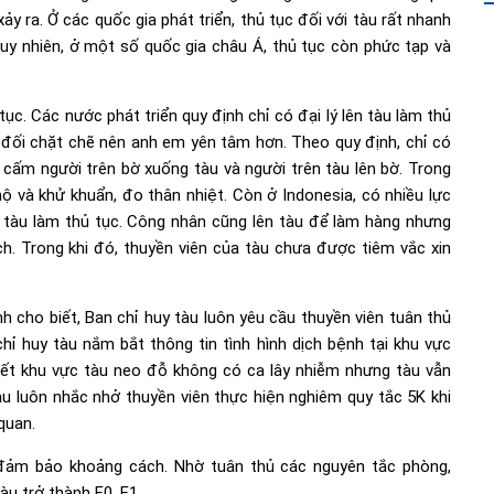
ảy ra. Ở các quốc gia phát triển, thủ tục đối với tàu rất nhanh
 Tuy nhiên, ở một số quốc gia châu Á, thủ tục còn phức tạp và
ục. Các nước phát triển quy định chỉ có đại lý lên tàu làm thủ
ng đối chặt chẽ nên anh em yên tâm hơn. Theo quy định, chỉ có
 cấm người trên bờ xuống tàu và người trên tàu lên bờ. Trong
hộ và khử khuẩn, đo thân nhiệt. Còn ở Indonesia, có nhiều lực
n tàu làm thủ tục. Công nhân cũng lên tàu để làm hàng nhưng
h. Trong khi đó, thuyền viên của tàu chưa được tiêm vắc xin
 cho biết, Ban chỉ huy tàu luôn yêu cầu thuyền viên tuân thủ
hỉ huy tàu nắm bắt thông tin tình hình dịch bệnh tại khu vực
kết khu vực tàu neo đỗ không có ca lây nhiễm nhưng tàu vẫn
u luôn nhắc nhở thuyền viên thực hiện nghiêm quy tắc 5K khi
quan.
 đảm bảo khoảng cách. Nhờ tuân thủ các nguyên tắc phòng,
u trở thành F0, F1.