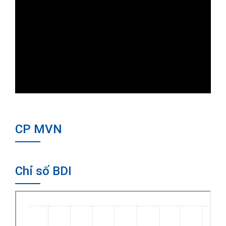
CP MVN
Chỉ số BDI