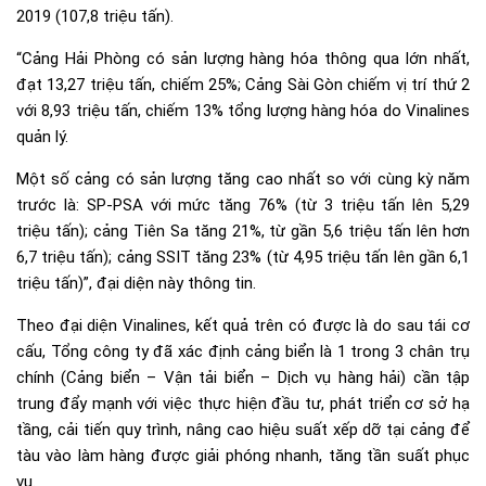
2019 (107,8 triệu tấn).
“Cảng Hải Phòng có sản lượng hàng hóa thông qua lớn nhất,
đạt 13,27 triệu tấn, chiếm 25%; Cảng Sài Gòn chiếm vị trí thứ 2
với 8,93 triệu tấn, chiếm 13% tổng lượng hàng hóa do Vinalines
quản lý.
Một số cảng có sản lượng tăng cao nhất so với cùng kỳ năm
trước là: SP-PSA với mức tăng 76% (từ 3 triệu tấn lên 5,29
triệu tấn); cảng Tiên Sa tăng 21%, từ gần 5,6 triệu tấn lên hơn
6,7 triệu tấn); cảng SSIT tăng 23% (từ 4,95 triệu tấn lên gần 6,1
triệu tấn)”, đại diện này thông tin.
Theo đại diện Vinalines, kết quả trên có được là do sau tái cơ
cấu, Tổng công ty đã xác định cảng biển là 1 trong 3 chân trụ
chính (Cảng biển – Vận tải biển – Dịch vụ hàng hải) cần tập
trung đẩy mạnh với việc thực hiện đầu tư, phát triển cơ sở hạ
tầng, cải tiến quy trình, nâng cao hiệu suất xếp dỡ tại cảng để
tàu vào làm hàng được giải phóng nhanh, tăng tần suất phục
vụ.