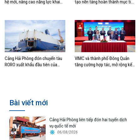
hệ mới, nâng cao năng lực khai
tạo nền tảng hoàn thành mục tiêu
thác cảng
tăng trưởng năm 2026
Cảng Hải Phòng đón chuyến tàu
VIMC và thành phố Đông Quản
RORO xuất khẩu đầu tiên của
tăng cường hợp tác, mở rộng kết
Hyundai Glovis
nối logistics và thương mại Việt
Nam – Trung Quốc
Bài viết mới
Cảng Hải Phòng liên tiếp đón hai tuyến dịch
vụ quốc tế mới
06/08/2026