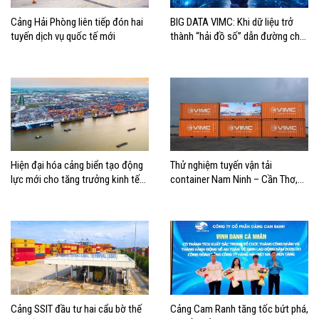
Cảng Hải Phòng liên tiếp đón hai
BIG DATA VIMC: Khi dữ liệu trở
tuyến dịch vụ quốc tế mới
thành “hải đồ số” dẫn đường cho
doanh nghiệp hàng hải
Hiện đại hóa cảng biển tạo động
Thử nghiệm tuyến vận tải
lực mới cho tăng trưởng kinh tế
container Nam Ninh – Cần Thơ,
Hải Phòng
mở thêm hướng kết nối logistics
cho ĐBSCL
Cảng SSIT đầu tư hai cẩu bờ thế
Cảng Cam Ranh tăng tốc bứt phá,