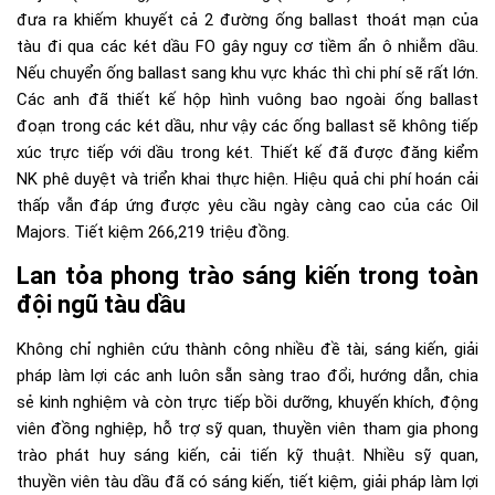
đưa ra khiếm khuyết cả 2 đường ống ballast thoát mạn của
tàu đi qua các két dầu FO gây nguy cơ tiềm ẩn ô nhiễm dầu.
Nếu chuyển ống ballast sang khu vực khác thì chi phí sẽ rất lớn.
Các anh đã thiết kế hộp hình vuông bao ngoài ống ballast
đoạn trong các két dầu, như vậy các ống ballast sẽ không tiếp
xúc trực tiếp với dầu trong két. Thiết kế đã được đăng kiểm
NK phê duyệt và triển khai thực hiện. Hiệu quả chi phí hoán cải
thấp vẫn đáp ứng được yêu cầu ngày càng cao của các Oil
Majors. Tiết kiệm 266,219 triệu đồng.
Lan tỏa phong trào sáng kiến trong toàn
đội ngũ tàu dầu
Không chỉ nghiên cứu thành công nhiều đề tài, sáng kiến, giải
pháp làm lợi các anh luôn sẵn sàng trao đổi, hướng dẫn, chia
sẻ kinh nghiệm và còn trực tiếp bồi dưỡng, khuyến khích, động
viên đồng nghiệp, hỗ trợ sỹ quan, thuyền viên tham gia phong
trào phát huy sáng kiến, cải tiến kỹ thuật. Nhiều sỹ quan,
thuyền viên tàu dầu đã có sáng kiến, tiết kiệm, giải pháp làm lợi