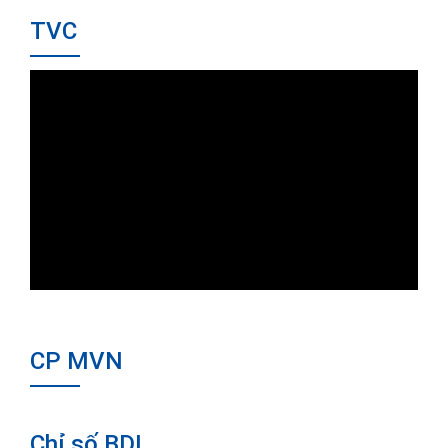
TVC
CP MVN
Chỉ số BDI