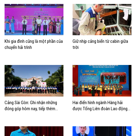
Khi gia đình cũng là một phần của
Giữ nhịp cảng biển từ cabin giữa
chuyến hải trình
trời
Cảng Sài Gòn: Ghi nhận những
Hai điển hình ngành Hàng hải
đóng góp hôm nay, tiếp thêm
được Tổng Liên đoàn Lao động
động lực cho chặng đường phía
Việt Nam biểu dương học tập và
trước
làm theo Bác