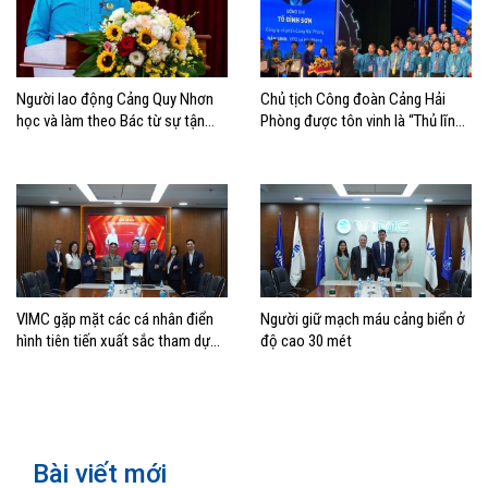
Người lao động Cảng Quy Nhơn
Chủ tịch Công đoàn Cảng Hải
học và làm theo Bác từ sự tận
Phòng được tôn vinh là “Thủ lĩnh
tâm, ý thức trách nhiệm, tính kỷ
Công đoàn tiêu biểu” toàn quốc
luật và tình đồng nghiệp
năm 2026
VIMC gặp mặt các cá nhân điển
Người giữ mạch máu cảng biển ở
hình tiên tiến xuất sắc tham dự
độ cao 30 mét
Đại hội Thi đua yêu nước toàn
quốc lần thứ XI
Bài viết mới