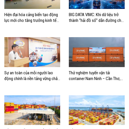
Hiện đại hóa cảng biển tạo động
BIG DATA VIMC: Khi dữ liệu trở
lực mới cho tăng trưởng kinh tế
thành “hải đồ số” dẫn đường cho
Hải Phòng
doanh nghiệp hàng hải
Sự an toàn của mỗi người lao
Thử nghiệm tuyến vận tải
động chính là nền tảng vững chắc
container Nam Ninh – Cần Thơ,
tạo nên thành công của Cảng Đà
mở thêm hướng kết nối logistics
Nẵng
cho ĐBSCL