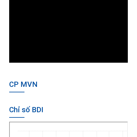
CP MVN
Chỉ số BDI