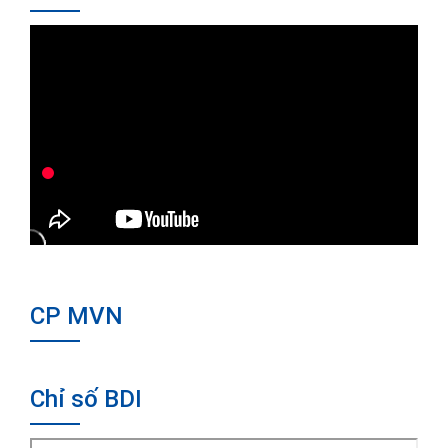
CP MVN
Chỉ số BDI