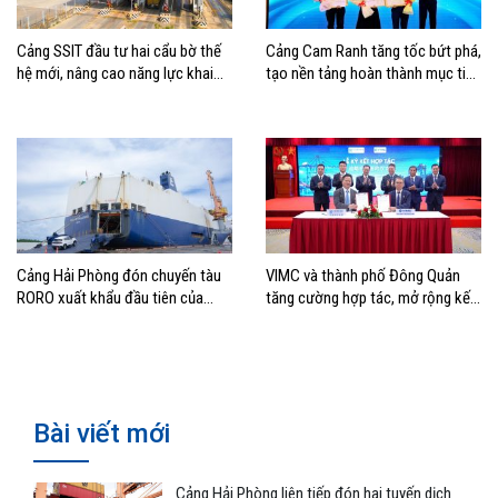
Cảng SSIT đầu tư hai cẩu bờ thế
Cảng Cam Ranh tăng tốc bứt phá,
hệ mới, nâng cao năng lực khai
tạo nền tảng hoàn thành mục tiêu
thác cảng
tăng trưởng năm 2026
Cảng Hải Phòng đón chuyến tàu
VIMC và thành phố Đông Quản
RORO xuất khẩu đầu tiên của
tăng cường hợp tác, mở rộng kết
Hyundai Glovis
nối logistics và thương mại Việt
Nam – Trung Quốc
Bài viết mới
Cảng Hải Phòng liên tiếp đón hai tuyến dịch