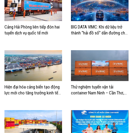
Cảng Hải Phòng liên tiếp đón hai
BIG DATA VIMC: Khi dữ liệu trở
tuyến dịch vụ quốc tế mới
thành “hải đồ số” dẫn đường cho
doanh nghiệp hàng hải
Hiện đại hóa cảng biển tạo động
Thử nghiệm tuyến vận tải
lực mới cho tăng trưởng kinh tế
container Nam Ninh – Cần Thơ,
Hải Phòng
mở thêm hướng kết nối logistics
cho ĐBSCL