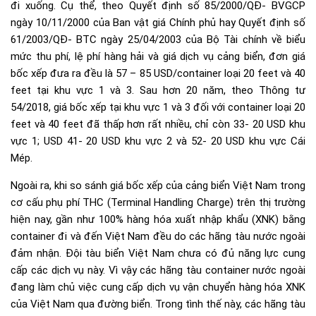
đi xuống. Cụ thể, theo Quyết định số 85/2000/QĐ- BVGCP
ngày 10/11/2000 của Ban vật giá Chính phủ hay Quyết định số
61/2003/QĐ- BTC ngày 25/04/2003 của Bộ Tài chính về biểu
mức thu phí, lệ phí hàng hải và giá dịch vụ cảng biển, đơn giá
bốc xếp đưa ra đều là 57 – 85 USD/container loại 20 feet và 40
feet tại khu vực 1 và 3. Sau hơn 20 năm, theo Thông tư
54/2018, giá bốc xếp tại khu vực 1 và 3 đối với container loại 20
feet và 40 feet đã thấp hơn rất nhiều, chỉ còn 33- 20 USD khu
vực 1; USD 41- 20 USD khu vực 2 và 52- 20 USD khu vực Cái
Mép.
Ngoài ra, khi so sánh giá bốc xếp của cảng biển Việt Nam trong
cơ cấu phụ phí THC (Terminal Handling Charge) trên thị trường
hiện nay, gần như 100% hàng hóa xuất nhập khẩu (XNK) bằng
container đi và đến Việt Nam đều do các hãng tàu nước ngoài
đảm nhận. Đội tàu biển Việt Nam chưa có đủ năng lực cung
cấp các dịch vụ này. Vì vậy các hãng tàu container nước ngoài
đang làm chủ việc cung cấp dịch vụ vận chuyển hàng hóa XNK
của Việt Nam qua đường biển. Trong tình thế này, các hãng tàu