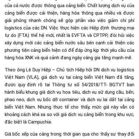
của cả nước được thông qua cảng biển. Chất lượng dịch vụ của
cảng biển được cải thiện, hàng hóa thông qua nhiều và được
giải phóng nhanh chóng sẽ góp phần vào việc giảm chi phí
logistics của các DN. Việc thực hiện các Hiệp định thương mại
tự do (FTA) thế hệ mới, nhất là EVFTA và CPTPP, đòi hỏi việc
xây dựng mới các cảng biển nước sâu bên cạnh cải thiện các
phương tiện cảng biển hiện có để đáp ứng kịp thời yêu cầu của
hàng hóa XNK và quá cảnh đang ngày càng gia tăng mạnh mẽ.
Theo ông Lê Duy Hiệp – Chủ tịch Hiệp hội DN dịch vụ logistics
Việt Nam (VLA), giá dịch vụ tại cảng biển Việt Nam đã tăng,
được quy định rõ tại Thông tư số 54/2018/TT- BGTVT ban
hành biểu khung giá dịch vụ hoa tiêu, dịch vụ sử dụng cầu, bến,
phao neo, dịch vụ bốc dỡ container và dịch vụ lai dắt tại cảng
biển Việt Nam. Nhưng thực tế cho thấy, mức giá này vẫn có
khoảng cách khá xa so với giá dịch vụ cảng biển trong khu vực,
đặc biệt là Campuchia.
Giá bốc xếp của cảng trong thời gian qua cho thấy sự thay đổi