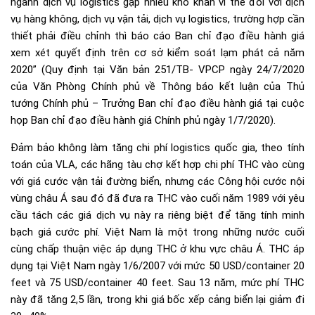
ngành dịch vụ logistics gặp nhiều khó khăn vì thế đối với dịch
vụ hàng không, dịch vụ vận tải, dịch vụ logistics, trường hợp cần
thiết phải điều chỉnh thì báo cáo Ban chỉ đạo điều hành giá
xem xét quyết định trên cơ sở kiểm soát lạm phát cả năm
2020” (Quy định tại Văn bản 251/TB- VPCP ngày 24/7/2020
của Văn Phòng Chính phủ về Thông báo kết luận của Thủ
tướng Chính phủ – Trưởng Ban chỉ đạo điều hành giá tại cuộc
họp Ban chỉ đạo điều hành giá Chính phủ ngày 1/7/2020).
Đảm bảo không làm tăng chi phí logistics quốc gia, theo tính
toán của VLA, các hãng tàu chợ kết hợp chi phí THC vào cùng
với giá cước vận tải đường biển, nhưng các Công hội cước nội
vùng châu Á sau đó đã đưa ra THC vào cuối năm 1989 với yêu
cầu tách các giá dịch vụ này ra riêng biệt để tăng tính minh
bạch giá cước phí. Việt Nam là một trong những nước cuối
cùng chấp thuận việc áp dụng THC ở khu vực châu Á. THC áp
dụng tại Việt Nam ngày 1/6/2007 với mức 50 USD/container 20
feet và 75 USD/container 40 feet. Sau 13 năm, mức phí THC
này đã tăng 2,5 lần, trong khi giá bốc xếp cảng biển lại giảm đi