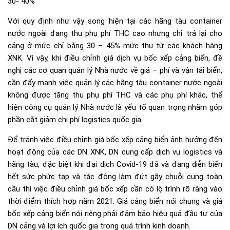
30- 40%
Với quy định như vậy song hiện tại các hãng tàu container
nước ngoài đang thu phụ phí THC cao nhưng chỉ trả lại cho
cảng ở mức chỉ bằng 30 – 45% mức thu từ các khách hàng
XNK. Vì vậy, khi điều chỉnh giá dịch vụ bốc xếp cảng biển, đề
nghị các cơ quan quản lý Nhà nước về giá – phí và vận tải biển,
cần đẩy mạnh việc quản lý các hãng tàu container nước ngoài
không được tăng thu phụ phí THC và các phụ phí khác, thể
hiện công cụ quản lý Nhà nước là yếu tố quan trọng nhằm góp
phần cắt giảm chi phí logistics quốc gia.
Để tránh việc điều chỉnh giá bốc xếp cảng biển ảnh hưởng đến
hoạt động của các DN XNK, DN cung cấp dịch vụ logistics và
hãng tàu, đặc biệt khi đại dịch Covid-19 đã và đang diễn biến
hết sức phức tạp và tác động làm đứt gãy chuỗi cung toàn
cầu thì việc điều chỉnh giá bốc xếp cần có lộ trình rõ ràng vào
thời điểm thích hợp năm 2021. Giá cảng biển nói chung và giá
bốc xếp cảng biển nói riêng phải đảm bảo hiệu quả đầu tư của
DN cảng và lợi ích quốc gia trong quá trình kinh doanh.