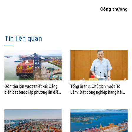
Công thương
Tin liên quan
Đón tàu lớn vượt thiết kế: Cảng
Tổng Bí thư, Chủ tịch nước Tô
biển bắt buộc lập phương án điều
Lâm: Đặt công nghiệp hàng hải
động, đánh giá rủi ro
đúng vị trí trong chiến lược xây
dựng Việt Nam trở thành quốc gia
biển mạnh