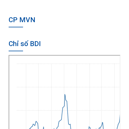
CP MVN
Chỉ số BDI